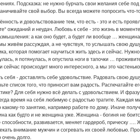
ениях. Подсказка: не нужно бурчать свои желания себе под 
раничивайте свой выбор. Вы всегда можете попросить что-то
ённость и довольствование тем, что есть - это и есть прояв
те" ожиданий и неудач. Любовь к себе - это жизнь в моменте
азмышления: а как оно будет, а будет ли вообще … женщина 
 мы живём рассуждая, а не чувствуя, то услышать свою душу
ика, которая помогает научиться жить здесь и сейчас. Нужн
улась, я потянулась, я опустила ноги в тапочки … проживите
 и сейчас происходит много интересного, а мы это частенько
ь себя - доставлять себе удовольствие. Радовать свою душу
вьте список того, что приносит вам радость. Распечатайте е
ктике? Для себя нужно всё делать с удовольствием. И фразу
егда время на себя любимую с радостью тратите. Каждая мин
 какому-то занятию, например работе по дому. Иначе полу
на как будто и не женщина уже. Женщина - богиня не боитс
 способности, развивается, меняет гардероб, прическу …. 
екать внимание мужчин и согревать их своей любовью. Про
 очень долго.