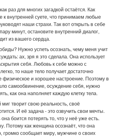
ак раз для многих загадкой остаётся. Как
е к внутренней суете, что принимаем любые
руководят наши страхи. Так вот открыть в себе
пару минут, остановите внутренний диалог,
дит из вашего сердца.
 обиды? Нужно успеть осознать, чему меня учит
ждать: ах, зря я это сделала. Она использует
аскрытия себя. Любовь к себе можно с
егко, то наше тело получает достаточно
ье физическое и хорошее настроение. Поэтому в
ошло самообвинение, осуждение себя, нужно
ть, как она наполняет каждую клетку тела.
 миг творит свою реальность, своё
тится. И её задача - это озвучить свои мечты.
на боится потерять то, что у неё уже есть.
ву. Потому как женщина осознаёт, что она
о, громко сообщает миру, мужчине о своих