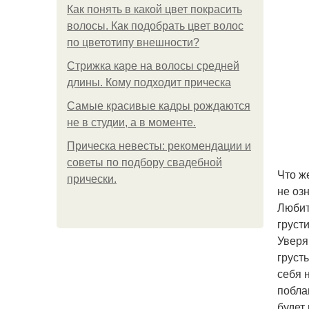
Как понять в какой цвет покрасить
волосы. Как подобрать цвет волос
по цветотипу внешности?
Стрижка каре на волосы средней
длины. Кому подходит прическа
Самые красивые кадры рождаются
не в студии, а в моменте.
Прическа невесты: рекомендации и
советы по подбору свадебной
Что же
прически.
не оз
Любит
грусти
Уверяю
груст
себя 
побла
будет