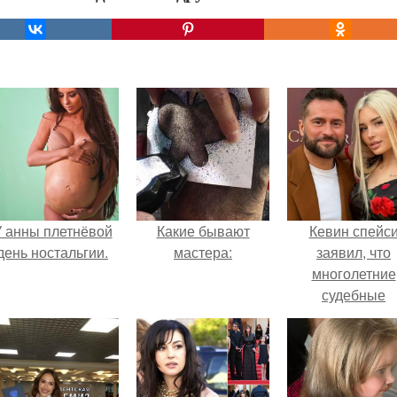
 анны плетнёвой
Какие бывают
Кевин спейс
день ностальгии.
мастера:
заявил, что
многолетние
судебные
разбирательст
практически
уничтожили е
состояние.