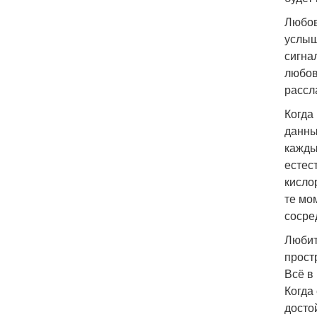
Любов
услыш
сигна
любов
рассл
Когда
данны
кажды
естес
кисло
те мо
сосре
Любит
прост
Всё в
Когда
досто