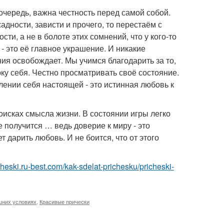
очередь, важна честность перед самой собой.
адности, зависти и прочего, то перестаём с
ти, а не в болоте этих сомнений, что у кого-то
 это её главное украшение. И никакие
ия освобождает. Мы учимся благодарить за то,
ку себя. Честно просматривать своё состояние.
влении себя настоящей - это истинная любовь к
оисках смысла жизни. В состоянии игры легко
не получится … ведь доверие к миру - это
т дарить любовь. И не боится, что от этого
icheski.ru-best.com/kak-sdelat-prichesku/pricheski-
шних условиях
,
Красивые прически