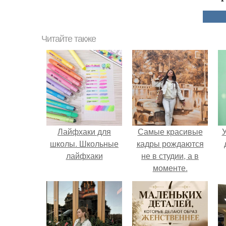
Читайте также
Лайфхаки для
Самые красивые
У
школы. Школьные
кадры рождаются
лайфхаки
не в студии, а в
моменте.