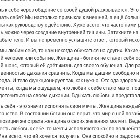
ь к себе через общение со своей душой раскрывается. Это к
ать себя? Мы настолько привыкли к внешней, а ещё больш
лы как руководству к действию. Хуже всего, что часто нами 
ь можно через создание внутренней тишины. Затихните на 
абьте тело. И вы непременно услышите ответ, который исхо
 мы любим себя, то нам некогда обижаться на других. Какие
й человек или событие. Женщина - богиня не станет себя осу
й шанс, который ей даёт жизнь для своего обучения. Для р
твенностью дыхания сравнить. Когда мы дышим свободно и л
рода. И тело функционирует так, как нужно. Отсюда здоров
менты, когда мы ощущаем, что любви к себе стало мало, п
доточиться на своём дыхании. Вдыхать любовь и представля
ь себя - это значит исполнять свои мечты. Женщина каждый
ранство. В состоянии богини она верит, что мир о ней позабо
 позиции же страха женщина о своих желаниях молчит. Ведь о
 есть любовь к себе, то мечты исполняются как по волшебст
йна всего, что ей хочется получить. Она спокойно и радостн