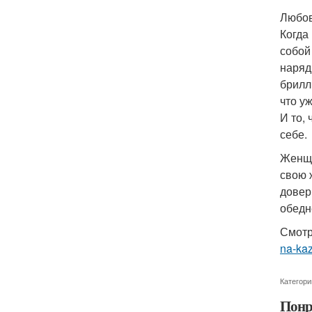
Любов
Когда
собой
наряд
брилл
что у
И то,
себе.
Женщи
свою ж
довер
обедн
Смотр
na-ka
Категори
Понр