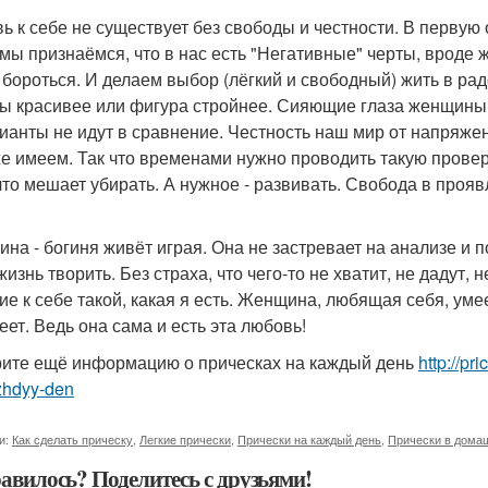
ь к себе не существует без свободы и честности. В первую 
 мы признаёмся, что в нас есть "Негативные" черты, вроде ж
 бороться. И делаем выбор (лёгкий и свободный) жить в радос
ы красивее или фигура стройнее. Сияющие глаза женщины -
ианты не идут в сравнение. Честность наш мир от напряжен
же имеем. Так что временами нужно проводить такую провер
 что мешает убирать. А нужное - развивать. Свобода в проя
на - богиня живёт играя. Она не застревает на анализе и п
изнь творить. Без страха, что чего-то не хватит, не дадут, 
ие к себе такой, какая я есть. Женщина, любящая себя, умее
еет. Ведь она сама и есть эта любовь!
ите ещё информацию о прическах на каждый день
http://pr
zhdyy-den
и:
Как сделать прическу
,
Легкие прически
,
Прически на каждый день
,
Прически в дома
авилось? Поделитесь с друзьями!