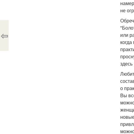
намер
не ог
Обреч
"Боло
⇦
или р
когда
практ
просн
здесь
Любит
соста
о пра
Вы вс
можно
женщи
новые
привл
можно