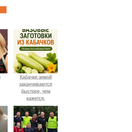
и
Кабачки зимой
заканчиваются
быстрее, чем
кажется.
ва
го