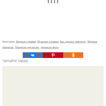
Категории:
Модные стрижки
,
Мужские стрижки
,
Как сделать прическу
,
Модные
прически
,
Прически для волос
,
прически фото
Читайте также
Челлендж 7 СЕКУНД. 7 Second Challenge - ваш друг дает