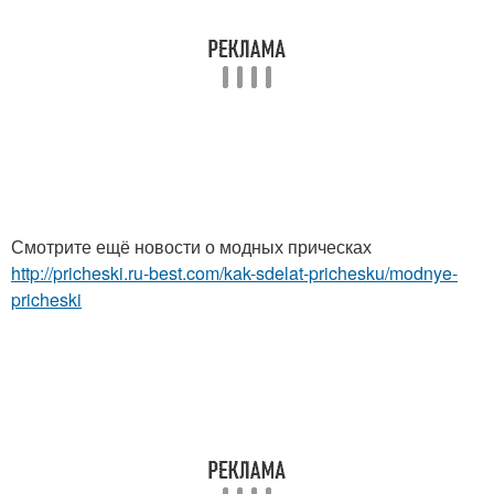
Смотрите ещё новости о модных прическах
http://pricheski.ru-best.com/kak-sdelat-prichesku/modnye-
pricheski