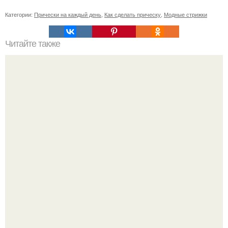
Категории:
Прически на каждый день
,
Как сделать прическу
,
Модные стрижки
Читайте также
Как ухаживать за волосами мужчинам. Как мужчине
ухаживать за волосами