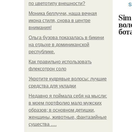
по цветотипу внешности?
S
Моника беллуччи, наша вечная
Sim
икона стиля, снова в центре
вол
внимания!
бот
Ольга бузова показалась в бикини
на отдыхе в доминиканской
республике.
Как правильно использовать
флексотрон соло
Укротите кудрявые волосы: лучшие
средства для укладки
Недавно я поймала себя на мысли:
в моем портфолио мало мужских
образов; в основном детишки,
женщины, животные, фантазийные
существа ….