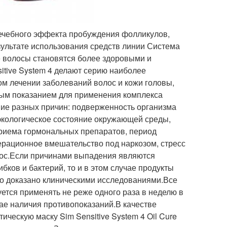
лечебного эффекта пробуждения фолликулов,
зультате использования средств линии Система
е волосы становятся более здоровыми и
itive System 4 делают серию наиболее
м лечении заболеваний волос и кожи головы,
ым показанием для применения комплекса
вие разных причин: подверженность организма
е экологическое состояние окружающей среды,
риема гормональных препаратов, период
ерационное вмешательство под наркозом, стресс
лос.Если причинами выпадения являются
бков и бактерий, то и в этом случае продукты
ло доказано клиническими исследованиями.Все
уется применять не реже одного раза в неделю в
ае наличия противопоказаний.В качестве
ческую маску Sim Sensitive System 4 Oil Cure