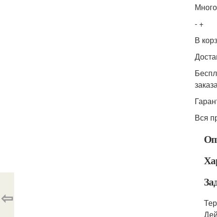
Много
- +
В кор
Доста
Беспл
заказ
Гаран
Вся п
Оп
Ха
За
⇦
Тер
Дей