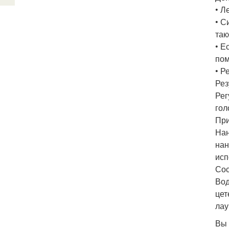
• Л
• С
так
• Е
пом
• Р
Рез
Рег
гол
Пр
Нан
нан
исп
Сос
Вод
цет
лау
Вы 