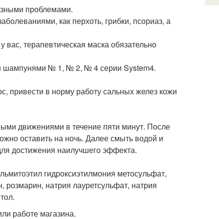
ьезными проблемами.
болеваниями, как перхоть, грибки, псориаз, а
у вас, терапевтическая маска обязательно
и шампунями № 1, № 2, № 4 серии System4.
с, привести в норму работу сальных желез кожи
овыми движениями в течение пяти минут. После
можно оставить на ночь. Далее смыть водой и
 для достижения наилучшего эффекта.
альмитоэтил гидроксиэтилмония метосульфат,
н, розмарин, натрия лауретсульфат, натрия
тол.
ли работе магазина.