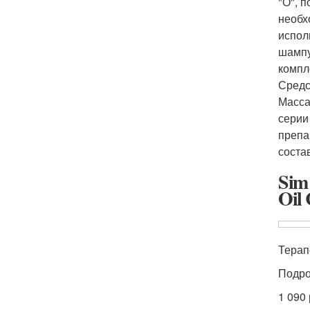
"О", 
необх
испол
шампу
компл
Средс
Масса
серии
препа
соста
Sim
Oil 
Терапе
Подр
1 090 