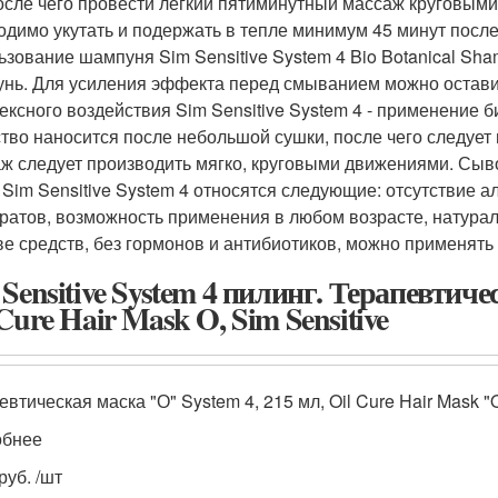
после чего провести легкий пятиминутный массаж круговым
одимо укутать и подержать в тепле минимум 45 минут посл
ьзование шампуня Sim Sensitive System 4 Bio Botanical S
нь. Для усиления эффекта перед смыванием можно оставит
ексного воздействия Sim Sensitive System 4 - применение б
тво наносится после небольшой сушки, после чего следует 
ж следует производить мягко, круговыми движениями. Сыв
 Sim Sensitive System 4 относятся следующие: отсутствие 
ратов, возможность применения в любом возрасте, натурал
ве средств, без гормонов и антибиотиков, можно применять
 Sensitive System 4 пилинг. Терапевтиче
Cure Hair Mask O, Sim Sensitive
втическая маска "О" System 4, 215 мл, Oil Cure Hair Mask "O
обнее
руб. /шт