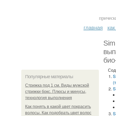
прическ
главная
как
Sim
вып
био
Сод
S
Популярные материалы
(
Стрижка под 1 см. Виды мужской
S
стрижки бокс. Плюсы и минусы,
технология выполнения
Как понять в какой цвет покрасить
волосы. Как подобрать цвет волос
S