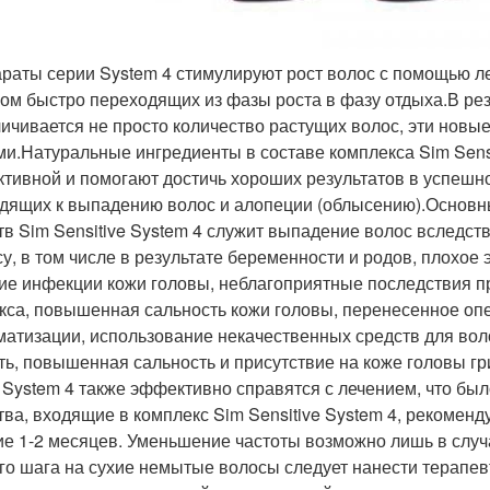
раты серии System 4 стимулируют рост волос с помощью 
ом быстро переходящих из фазы роста в фазу отдыха.В ре
личивается не просто количество растущих волос, эти новы
ми.Натуральные ингредиенты в составе комплекса Sim Sens
тивной и помогают достичь хороших результатов в успешно
дящих к выпадению волос и алопеции (облысению).Основн
тв Sim Sensitive System 4 служит выпадение волос вследст
су, в том числе в результате беременности и родов, плохо
ие инфекции кожи головы, неблагоприятные последствия п
кса, повышенная сальность кожи головы, перенесенное оп
матизации, использование некачественных средств для во
ть, повышенная сальность и присутствие на коже головы гри
 System 4 также эффективно справятся с лечением, что бы
тва, входящие в комплекс Sim Sensitive System 4, рекоменд
ие 1-2 месяцев. Уменьшение частоты возможно лишь в случ
го шага на сухие немытые волосы следует нанести терапевти