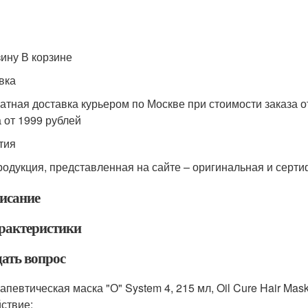
зину В корзине
вка
атная доставка курьером по Москве при стоимости заказа от
а от 1999 рублей
тия
родукция, представленная на сайте – оригинальная и серт
исание
рактеристики
дать вопрос
апевтическая маска "О" System 4, 215 мл, Oil Cure Hair Mask
ствие: