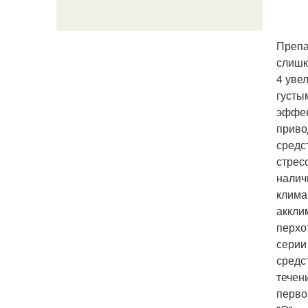
Препа
слишк
4 уве
густы
эффек
приво
средс
стрес
налич
клима
аккли
перхо
серии
средс
течен
перво