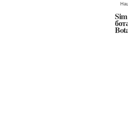
Наш
Sim
бот
Bot