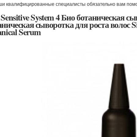
и квалифицированные специалисты обязательно вам помо
 Sensitive System 4 Био ботаническая с
аническая сыворотка для роста волос Sim
anical Serum