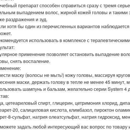
ечебный препарат способен справиться сразу с тремя сер
ильным выпадением волос, жирной кожей головы и такими за
же раздражения и зуд.
сли хотя бы один из перечисленных вариантов наблюдается 
ожет.
екомендуется использовать в комплексе с терапевтическим
ультат:
улярное применение позволяет остановить выпадение воло
овы, снять воспаление.
именение:
ести маску (волосы не мыть!) кожу головы, массируя круг
есения маски, держать голову в тепле не менее 45 минут, 
ользовать шампунь и бальзам, желательно серии System 4
тав:
а, цетеариловый спирт, глицерин, цетримония хлорид, дип
еарет-20, салициловая кислота, климбазол, пироктон олами
рет-8-сульфат, натрия олеатсульфат, натрия гидроксид, мен
можете задать любой интересующий вас вопрос по товару и