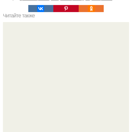
Читайте также
Осветление кожи в интимных местах в домашних
условиях перекисью водорода. Причины потемнения