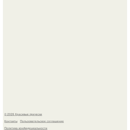
Алина загитова показала фото с выпускного в РАНХиГС.
Борющийся с раком поджелудочной железы Евгений
Алдонин вернулся в Москву после почти года лечения в
Германии.
© 2026 Красивые прически
Контакты
Пользовательское соглашение
Политика конфидециальности