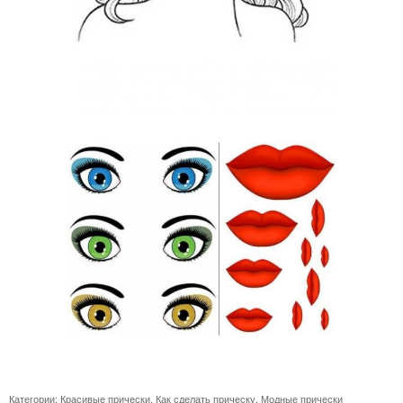
Категории:
Красивые прически
,
Как сделать прическу
,
Модные прически