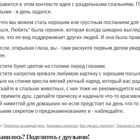
равится в этом контексте идея с раздельными спальнями. Пр
выми - и день задался.
 что мы можем стать хорошим или грустным посланием для др
ься, Любить" была героиня, которая всегда шикарно выгляд
ла, что ее вид поддерживает других людей. И она была пра
 если, открывая глаза, вы - таки рискуете первым делом уви
ее.
стите букет цветов на столике перед глазами.
стите напротив кровати любимую картину с хорошим посыл
ьте на спинке кресла мягкий уютный наряд, который вас рад
скайте в спальню животных, с них тоже не рекомендуется на
 примите душ, сделайте прическу и наденьте что-то красиво
й нимиттой для домашних но если предстоит на день что-т
ьким секретом о предзнаменованиях и - наблюдайте.
и:
Прически на каждый день
,
Красивые прически
,
Как сделать прическу
,
Прически в д
авилось? Поделитесь с друзьями!