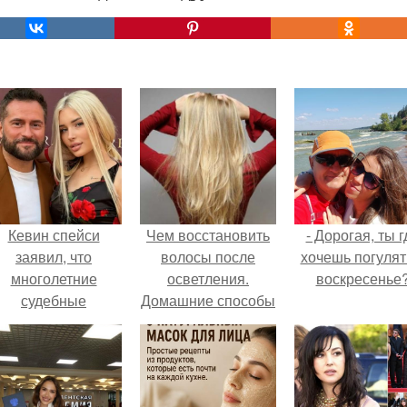
Кевин спейси
Чем восстановить
- Дорогая, ты г
заявил, что
волосы после
хочешь погулят
многолетние
осветления.
воскресенье
судебные
Домашние способы
разбирательства
восстановления
практически
волос после
уничтожили его
осветления
состояние.