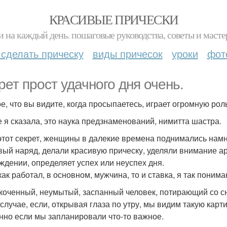
КРАСИВЫЕ ПРИЧЕСКИ
и на каждый день. пошаговые руководства, советы и масте
 сделать прическу
виды причесок
уроки
фот
рет прост удачного дня очень.
е, что вы видите, когда просыпаетесь, играет огромную роль
е я сказала, это наука предзнаменований, нимитта шастра.
этот секрет, женщины в далекие времена поднимались намн
вый наряд, делали красивую прическу, уделяли внимание а
ждении, определяет успех или неуспех дня.
как работал, в основном, мужчина, то и ставка, я так понима
коченный, неумытый, заспанный человек, потирающий со сн
 случае, если, открывая глаза по утру, мы видим такую карт
нно если мы запланировали что-то важное.