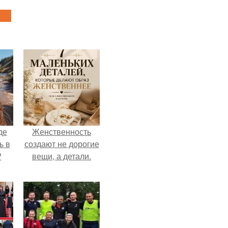
де
Женственность
ь в
создают не дорогие
?
вещи, а детали.