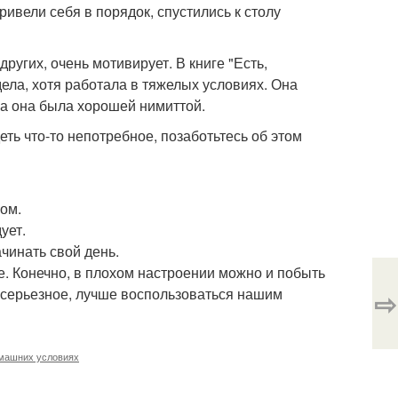
ивели себя в порядок, спустились к столу
угих, очень мотивирует. В книге "Есть,
ела, хотя работала в тяжелых условиях. Она
ва она была хорошей нимиттой.
деть что-то непотребное, позаботьтесь об этом
ом.
ует.
чинать свой день.
е. Конечно, в плохом настроении можно и побыть
о серьезное, лучше воспользоваться нашим
⇨
омашних условиях