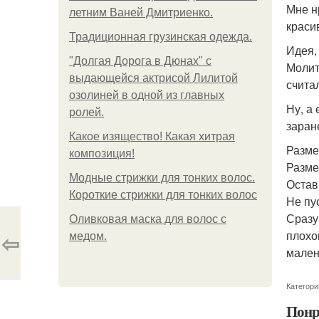
Мне н
летним Ваней Дмитриенко.
краси
Традиционная грузинская одежда.
Идея,
"Долгая Дорога в Дюнах" с
Молит
выдающейся актрисой Лилитой
счита
озолиней в одной из главных
Ну, а
ролей.
заран
Какое изящество! Какая хитрая
Разме
композиция!
Разме
Модные стрижки для тонких волос.
Остав
Короткие стрижки для тонких волос
Не пу
Сразу
Оливковая маска для волос с
плохо
⇦
медом.
мален
Категори
Понр