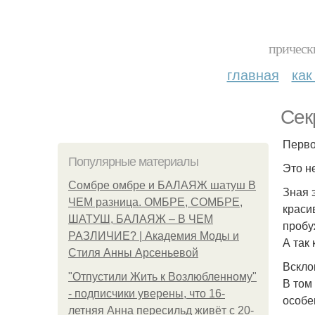
прическ
главная
как
Сек
Перво
Популярные материалы
Это н
Сомбре омбре и БАЛАЯЖ шатуш В
Зная 
ЧЕМ разница. ОМБРЕ, СОМБРЕ,
краси
ШАТУШ, БАЛАЯЖ – В ЧЕМ
пробу
РАЗЛИЧИЕ? | Академия Моды и
А так 
Стиля Анны Арсеньевой
Вскло
"Отпустили Жить к Возлюбленному"
В том
- подписчики уверены, что 16-
особе
летняя Анна пересильд живёт с 20-