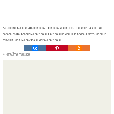
Категории:
Как сделать прическу
,
Прически для волос
,
Прически на короткие
волосы фото
,
Красивые прически
,
Прически на длинные волосы фото
,
Модные
стрижки
,
Модные прически
,
Легкие прически
Читайте также
Нужно ли смывать краску для волос шампунем. Как
сохранить цвет окрашенных волос надолго – советы