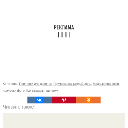
Категории:
Прически для девочек
,
Прически на каждый день
,
Модные прически
,
прически фото
,
Как сделать прическу
Читайте также