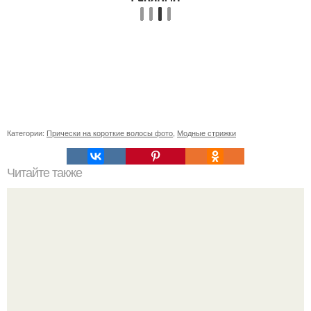
Категории:
Прически на короткие волосы фото
,
Модные стрижки
Читайте также
Если побриться налысо за сколько отрастут волосы. Как