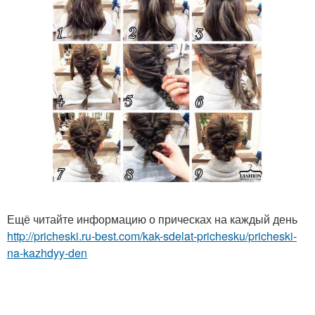
Ещё читайте информацию о прическах на каждый день
http://pricheski.ru-best.com/kak-sdelat-prichesku/pricheski-
na-kazhdyy-den