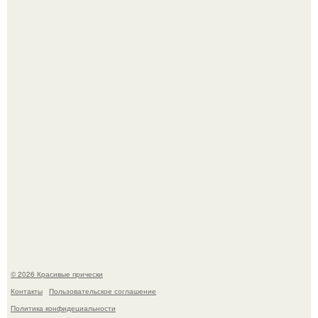
Мы с подругами съездили на кубену с палатками - и это
был тот самый отдых, после которого долго смеёшься,
вспоминая каждую мелочь!
Собчак сказала, что на концерт крида в "Лужниках"
сгоняли студентов и школьников, чтобы забить зал, но
даже так везде были пустоты.
© 2026 Красивые прически
Контакты
Пользовательское соглашение
Политика конфидециальности