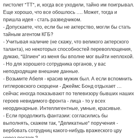
пистолет "ТТ", и, когда все уходили, тайно им поигрывал.
Еще хорошо, что все обошлось …. Может, тогда и
пришла идея - стать разведчиком.
- Допускаете, что, если бы не актерство, могли бы стать
тайным агентом КГБ?
- Учитывая наличие (не скажу, что великого актерского
таланта), но некоторых способностей перевоплощения,
думаю, "Шпиен" из меня бы вполне мог выйти неплохой.
- Но для хорошего сотрудника органов, у вас
неподходящие внешние данные.
- Возьмите Абеля - красив мужик был. А если вспомнить
гитлеровского скорцени - Джеймс Бонд отдыхает …
сейчас иногда показывают по телевизору бывших наших
героев невидимого фронта - лица - то у всех
неординарные. Интеллигентные, умные, красивые.
- Если продолжить фантазии: согласились бы
выполнять, скажем так, "Деликатные" поручения -
вербовать сотрудниц какого-нибудь вражеского цру
через постель?