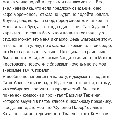
мог на улице подойти первым и познакомиться. Ведь
знал наверняка, что если предложу свидание, кино,
кафе-мороженое, - отказа не будет, но подойти боялся.
Другое дело, когда на спор, перед своей компанией - я
мог снять любую, а вот когда один … нет. Такой дурной
характер … и слава богу, что я попал в театральную
студию! Может, это меня и спасло. Ведь благодаря этому
я не попал на улицу, не оказался в криминальной среде,
что было довольно реально - Плющиха - то райончик
был еще тот. А рядом самые бандитские места в Москве
- ростовские переулки с бараками - очень многие мои
знакомые там "Сгорели".
Я вообще не напрягся ни на йоту, и документы подал в
Гитис больше шутки ради. И даже не готовился, потому,
что собирался поступать в юридический. Вышел к
приемной комиссии и прочитал "Василия Теркина",
которого выучил в пятом классе к школьному празднику.
Представьте, это мой - то "Суповой Набор" с лицом
Казановы читает героического Твардовского. Комиссия