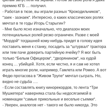
премию КГБ … получил.
- Работая в тюзе, вы играли разных "Крокодильчиков",
"заек - зазнаек". Интересно, о каких классических ролях
мечтал в те годы Игорь Старыгин?
- Мне было ясно изначально, что диапазон моих
потенциальных ролей резко ограничен. Разве с моей
"Мордой" тогдашней кому-нибудь придет в голову идея
поставить меня к станку, посадить за "штурвал" трактора
или тем паче доверить партийную ячейку? Я мог быть
только "Белым Офицером", "дворянином", на худой
конец … убийцей. Хотя, если честно, я и сам не хотел
играть многие роли, например, Гамлета или Ромео. А вот
Федю протасова в "Живом Трупе" мечтал сыграть. Но,
видно не судьба ….
- Если составлять книгу кинорекордов, то лента "Три
Мушкетера" наверняка стала бы недосягаемой в
номинации "самые прикольные и веселые съемки".
- Уверен, аналогов нет - такого не было никогда. Это