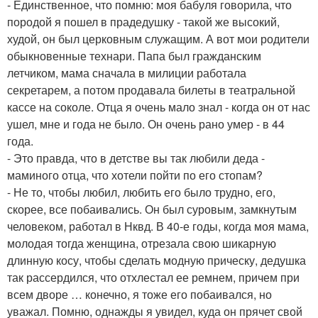
- Единственное, что помню: моя бабуля говорила, что
породой я пошел в прадедушку - такой же высокий,
худой, он был церковным служащим. А вот мои родители
обыкновенные технари. Папа был гражданским
летчиком, мама сначала в милиции работала
секретарем, а потом продавала билеты в театральной
кассе на соколе. Отца я очень мало знал - когда он от нас
ушел, мне и года не было. Он очень рано умер - в 44
года.
- Это правда, что в детстве вы так любили деда -
маминого отца, что хотели пойти по его стопам?
- Не то, чтобы любил, любить его было трудно, его,
скорее, все побаивались. Он был суровым, замкнутым
человеком, работал в Нквд. В 40-е годы, когда моя мама,
молодая тогда женщина, отрезала свою шикарную
длинную косу, чтобы сделать модную прическу, дедушка
так рассердился, что отхлестал ее ремнем, причем при
всем дворе … конечно, я тоже его побаивался, но
уважал. Помню, однажды я увидел, куда он прячет свой