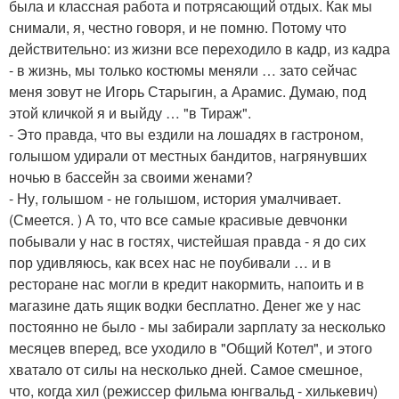
была и классная работа и потрясающий отдых. Как мы
снимали, я, честно говоря, и не помню. Потому что
действительно: из жизни все переходило в кадр, из кадра
- в жизнь, мы только костюмы меняли … зато сейчас
меня зовут не Игорь Старыгин, а Арамис. Думаю, под
этой кличкой я и выйду … "в Тираж".
- Это правда, что вы ездили на лошадях в гастроном,
голышом удирали от местных бандитов, нагрянувших
ночью в бассейн за своими женами?
- Ну, голышом - не голышом, история умалчивает.
(Смеется. ) А то, что все самые красивые девчонки
побывали у нас в гостях, чистейшая правда - я до сих
пор удивляюсь, как всех нас не поубивали … и в
ресторане нас могли в кредит накормить, напоить и в
магазине дать ящик водки бесплатно. Денег же у нас
постоянно не было - мы забирали зарплату за несколько
месяцев вперед, все уходило в "Общий Котел", и этого
хватало от силы на несколько дней. Самое смешное,
что, когда хил (режиссер фильма юнгвальд - хилькевич)