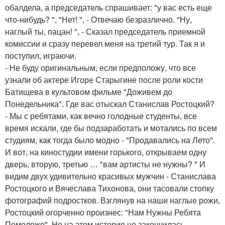
обалдела, а председатель спрашивает: "у вас есть еще
что-нибудь? ", "Нет! ", - Отвечаю безразлично. "Ну,
наглый ты, пацан! ", - Сказал председатель приемной
комиссии и сразу перевел меня на третий тур. Так я и
поступил, играючи.
- Не буду оригинальным, если предположу, что все
узнали об актере Игоре Старыгине после роли кости
Батищева в культовом фильме "Доживем до
Понедельника". Где вас отыскал Станислав Ростоцкий?
- Мы с ребятами, как вечно голодные студенты, все
время искали, где бы подзаработать и мотались по всем
студиям, как тогда было модно - "Продавались на Лето".
И вот, на киностудии имени горького, открываем одну
дверь, вторую, третью … "вам артисты не нужны? " И
видим двух удивительно красивых мужчин - Станислава
Ростоцкого и Вячеслава Тихонова, они тасовали стопку
фотографий подростков. Взглянув на наши наглые рожи,
Ростоцкий огорченно произнес: "Нам Нужны Ребята
Помоложе". Но на этом история не закончилась,