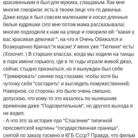
красивеньким я был для мужика, слащавым. Как мне
многие говорили: есть в твоем лице что-то девичье.
Даже когда я был совсем маленьким и носил длинные
белые кудряшки (это мне потом мама рассказывала)
многие подходили к нам на улице и говорили ей: "какая у
вас красивая девочка! ", на что я Очень Обижался и
Возмущенно Кричал:"я масик! У меня уже "Тютюня" есть!
(Хохочет. ) В старших классах, когда мы ходили на танцы
в парк имени горького, где в те годы играли живой джаз,
сейчас стыдно признаться, но я вынужден был себе
"Гримировать" синяки под глазами, чтобы хотя бы
чуточку себя "состарить" и выглядеть помужественней.
Наверное, со стороны это было очень смешно,
допускаю, что кому-то это казалось по нынешним
временам даже "Подозрительным", но другого выхода я
не видел.
- А что это за история про "Спасение" типичной
просоветской картины "государственная граница",
снятой по заказу госкино и КГБ Ссср? Правда, что фильм