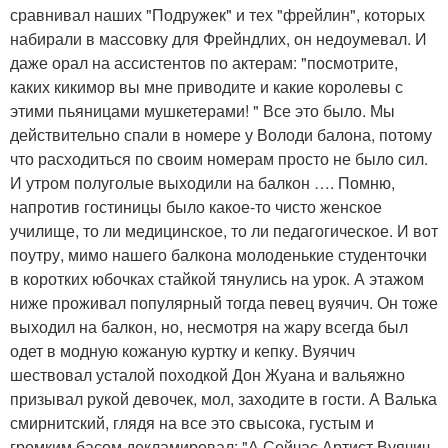
сравнивал наших "Подружек" и тех "фрейлин", которых
набирали в массовку для Фрейндлих, он недоумевал. И
даже орал на ассистентов по актерам: "посмотрите,
каких кикимор вы мне приводите и какие королевы с
этими пьяницами мушкетерами! " Все это было. Мы
действительно спали в номере у Володи балона, потому
что расходиться по своим номерам просто не было сил.
И утром полуголые выходили на балкон …. Помню,
напротив гостиницы было какое-то чисто женское
училище, то ли медицинское, то ли педагогическое. И вот
поутру, мимо нашего балкона молоденькие студенточки
в коротких юбочках стайкой тянулись на урок. А этажом
ниже проживал популярный тогда певец вуячич. Он тоже
выходил на балкон, но, несмотря на жару всегда был
одет в модную кожаную куртку и кепку. Вуячич
шествовал усталой походкой Дон Жуана и вальяжно
призывал рукой девочек, мол, заходите в гости. А Валька
смирнитский, глядя на все это свысока, густым и
громким басом декламировал: "А Сейчас Артист Вуячич,