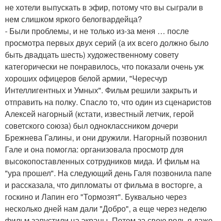
не хотели выпускать в эфир, потому что вы сыграли в
нем слишком яркого белогвардейца?
- Были проблемы, и не только из-за меня … после
просмотра первых двух серий (а их всего должно было
быть двадцать шесть) художественному совету
категорически не понравилось, что показали очень уж
хороших офицеров белой армии, "Чересчур
Интеллигентных и Умных". Фильм решили закрыть и
отправить на полку. Спасло то, что один из сценаристов
Алексей нагорный (кстати, известный летчик, герой
советского союза) был одноклассником дочери
Брежнева Галины, и они дружили. Нагорный позвонил
Гале и она помогла: организовала просмотр для
высокопоставленных сотрудников мида. И фильм на
"ура прошел". На следующий день Галя позвонила папе
и рассказала, что дипломаты от фильма в восторге, а
госкино и Лапин его "Тормозят". Буквально через
несколько дней нам дали "Добро", а еще через неделю
фильм запустили на экраны. Потом за свою роль я даже