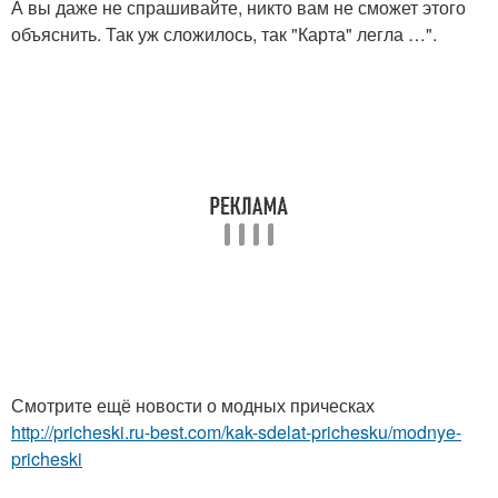
А вы даже не спрашивайте, никто вам не сможет этого
объяснить. Так уж сложилось, так "Карта" легла …".
Смотрите ещё новости о модных прическах
http://pricheski.ru-best.com/kak-sdelat-prichesku/modnye-
pricheski