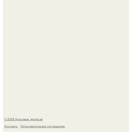
В том случае, если у вас новая стрижка (как у маши), вам
точно нужна фотосессия!
Это точно стоит заморозить!
© 2026 Красивые прически
Контакты
Пользовательское соглашение