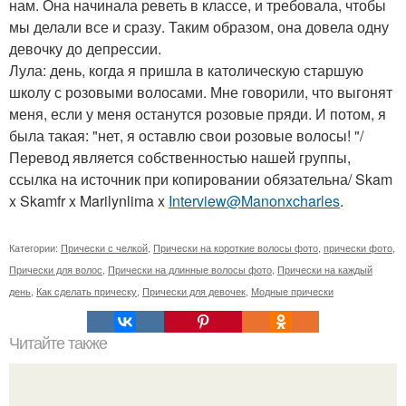
нам. Она начинала реветь в классе, и требовала, чтобы
мы делали все и сразу. Таким образом, она довела одну
девочку до депрессии.
Лула: день, когда я пришла в католическую старшую
школу с розовыми волосами. Мне говорили, что выгонят
меня, если у меня останутся розовые пряди. И потом, я
была такая: "нет, я оставлю свои розовые волосы! "/
Перевод является собственностью нашей группы,
ссылка на источник при копировании обязательна/ Skam
x Skamfr x Marilynlima x
Interview@Manonxcharles
.
Категории:
Прически с челкой
,
Прически на короткие волосы фото
,
прически фото
,
Прически для волос
,
Прически на длинные волосы фото
,
Прически на каждый
день
,
Как сделать прическу
,
Прически для девочек
,
Модные прически
Читайте также