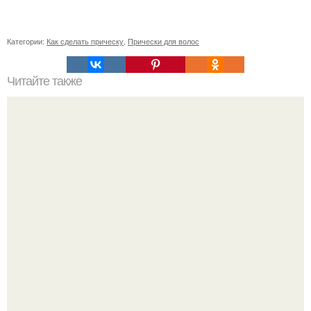
Категории:
Как сделать прическу
,
Прически для волос
Читайте также
Пещера спящая красавица в приморье: древний храм
или археологическая фальсификация?