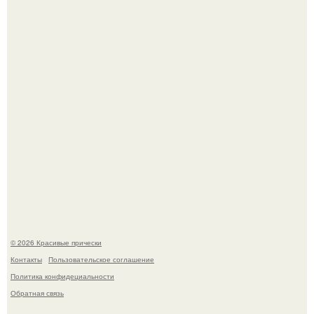
Ее величество, кстати, тоже одна из моих любимых
женских персонажей.
Алина загитова показала фото с выпускного в РАНХиГС.
© 2026 Красивые прически
Контакты
Пользовательское соглашение
Политика конфидециальности
Обратная связь