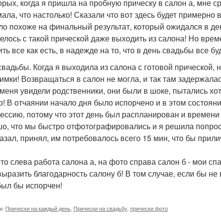
орых, когда я пришла на пробную прическу в салон а, мне ср
ала, что настолько! Сказали что вот здесь будет примерно во
ло похоже на финальный результат, который ожидался в ден
телось с такой прической даже выходить из салона! Но вре
ть все как есть, в надежде на то, что в день свадьбы все бу
свадьбы. Когда я выходила из салона с готовой прической,
имки! Возвращаться в салон не могла, и так там задержалас
 меня увидели родственники, они были в шоке, пытались хоть
! В отчаянии начало дня было испорчено и в этом состоян
ессию, потому что этот день был распланирован и времени 
о, что мы быстро отфотографировались и я решила попроси
казал, принял, им потребовалось всего 15 мин, что бы прили
то слева работа салона а, на фото справа салон б - мои сп
выразить благодарность салону б! В том случае, если бы н
был бы испорчен!
и:
Прически на каждый день
,
Прически на свадьбу
,
прически фото