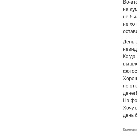
Во-вт
не дум
не бы
не хо
остави
День 
невид
Когда
вышло
фотос
Хорош
не от
денег!
На фо
Хочу 
день 
Категори