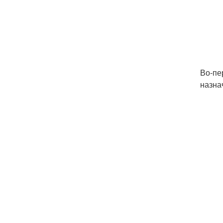
Во-пе
назна