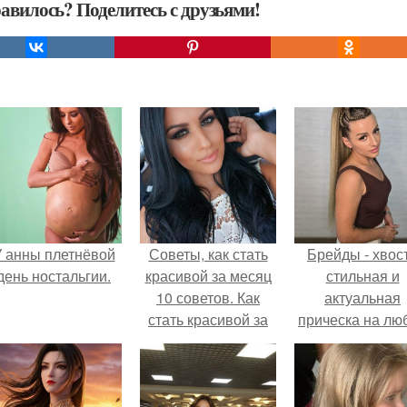
авилось? Поделитесь с друзьями!
 анны плетнёвой
Советы, как стать
Брейды - хвост
день ностальгии.
красивой за месяц
стильная и
10 советов. Как
актуальная
стать красивой за
прическа на лю
месяц: 10 советов.
случай.