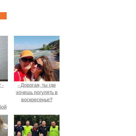
 -
- Дорогая, ты где
хочешь погулять в
воскресенье?
бой