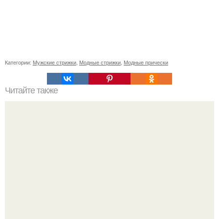
Категории:
Мужские стрижки
,
Модные стрижки
,
Модные прически
Читайте также
Как лучше спать с собранными волосами или
распущенными. Эффективный уход за волосами перед
сном для их ночного восстановления