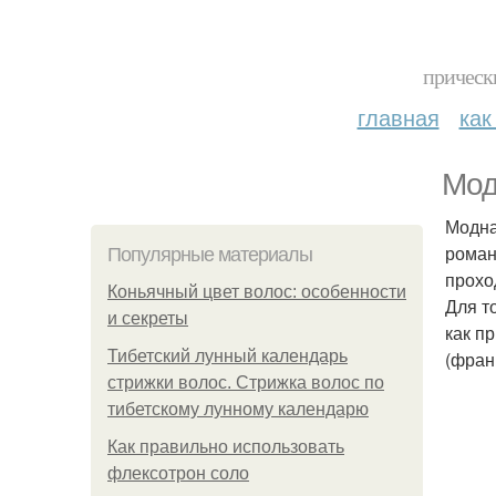
прическ
главная
как
Мод
Модна
роман
Популярные материалы
прохо
Коньячный цвет волос: особенности
Для т
и секреты
как п
Тибетский лунный календарь
(фран
стрижки волос. Стрижка волос по
тибетскому лунному календарю
Как правильно использовать
флексотрон соло