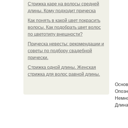
Стрижка каре на волосы средней
длины. Кому подходит прическа
Как понять в какой цвет покрасить
волосы. Как подобрать цвет волос
по цветотипу внешности?
Прическа невесты: рекомендации и
советы по подбору свадебной
прически.
Стрижка одной длины. Женская
стрижка для волос равной длины.
Основ
Опозн
Немно
Длина