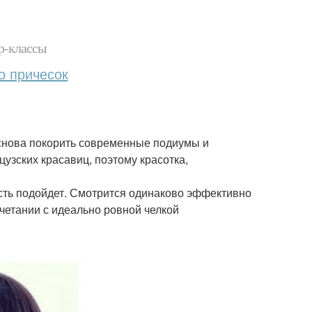
р-классы
о причесок
снова покорить современные подиумы и
узских красавиц, поэтому красотка,
сть подойдет. Смотрится одинаково эффективно
очетании с идеально ровной челкой