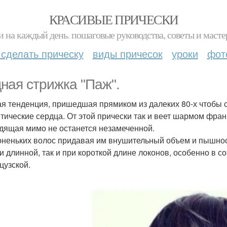
КРАСИВЫЕ ПРИЧЕСКИ
и на каждый день. пошаговые руководства, советы и масте
 сделать прическу
виды причесок
уроки
фот
ная стрижка "Паж".
я тенденция, пришедшая прямиком из далеких 80-х чтобы 
тические сердца. От этой прически так и веет шармом франц
дящая мимо не останется незамеченной.
оненьких волос придавая им внушительный объем и пышно
ри длинной, так и при короткой длине локонов, особенно в с
цузской.