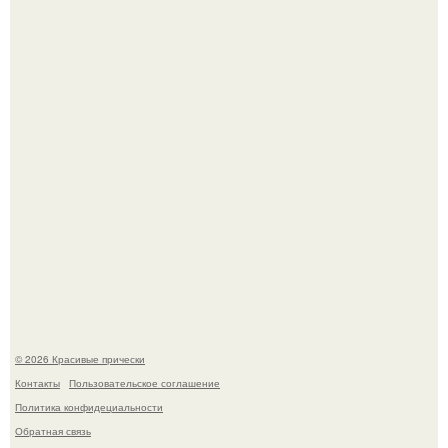
В том случае, если у вас новая стрижка (как у маши), вам
точно нужна фотосессия!
"Начался новый роман?
© 2026 Красивые прически
Контакты
Пользовательское соглашение
Политика конфидециальности
Обратная связь