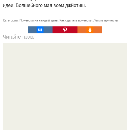
идеи. Волшебного мая всем джйотиш.
Категории:
Прически на каждый день
,
Как сделать прическу
,
Легкие прически
Читайте также
Какую расческу выбрать для волос. Модели щёток и
расчёсок