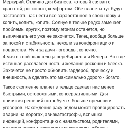
Меркурий. Отлично для бизнеса, который связан с
красотой, роскошью, комфортом. Обе планеты тут будут
заставлять нас нести все заработанное в свою норку и
копить, копить, копить. Солнуе в тельце редко замечает
проблемы других, поэтому эгоизм останется, но
выпячивать его уже не захочется. Телец вообще больше
за покой и стабильность, нежели за конфронтацию и
новшества. Ну и за дачи - огороды, конечно.
4 мая в свой знак тельца перебирается и Венера. Вот где
истинная расслабленность и желание роскоши и блеска.
Захочется не просто обновить гардероб, прическу и
внешность, а сделать это максимально дорого - богато.
Такое скопление планет в тельце сделает нас менее
быстрыми, осторожными, консервативными. Для
принятия решений потребуется больше времени и
уговоров. Нахождение раху рядом может провоцировать
аварии на дорогах, авиакатастрофы, вспышки
инфекций, конфронтацию с начальством, родителями,
родственниками, сексуальные скандалы, вбросы