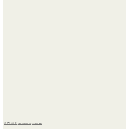
Моника беллуччи, наша вечная икона стиля, снова в
центре внимания!
Это снова случилось ….
© 2026 Красивые прически