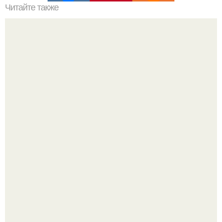
Читайте также
Идеи для скетчей. { 100 креативных идей для скетчей в
четырёх стенах }.
Чтобы закрыть дневную норму витамина D молоком,
надо выпить 30 литров или съесть одну чайную ложку