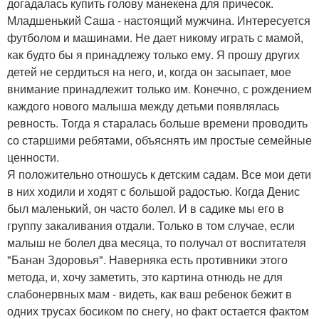
догадалась купить голову манекена для причесок.
Младшенький Саша - настоящий мужчина. Интересуется
футболом и машинами. Не дает никому играть с мамой,
как будто бы я принадлежу только ему. Я прошу других
детей не сердиться на него, и, когда он засыпает, мое
внимание принадлежит только им. Конечно, с рождением
каждого нового малыша между детьми появлялась
ревность. Тогда я старалась больше времени проводить
со старшими ребятами, объяснять им простые семейные
ценности.
Я положительно отношусь к детским садам. Все мои дети
в них ходили и ходят с большой радостью. Когда Денис
был маленький, он часто болел. И в садике мы его в
группу закаливания отдали. Только в том случае, если
малыш не болел два месяца, то получал от воспитателя
"Банан Здоровья". Наверняка есть противники этого
метода, и, хочу заметить, это картина отнюдь не для
слабонервных мам - видеть, как ваш ребенок бежит в
одних трусах босиком по снегу, но факт остается фактом