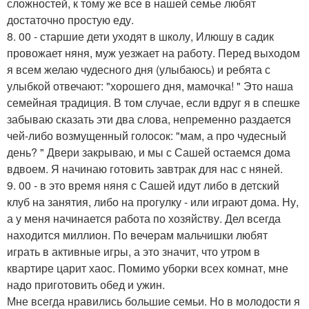
сложностей, к тому же все в нашей семье любят
достаточно простую еду.
8. 00 - старшие дети уходят в школу, Илюшу в садик
провожает няня, муж уезжает на работу. Перед выходом
я всем желаю чудесного дня (улыбаюсь) и ребята с
улыбкой отвечают: "хорошего дня, мамочка! " Это наша
семейная традиция. В том случае, если вдруг я в спешке
забываю сказать эти два слова, непременно раздается
чей-либо возмущенный голосок: "мам, а про чудесный
день? " Двери закрываю, и мы с Сашей остаемся дома
вдвоем. Я начинаю готовить завтрак для нас с няней.
9. 00 - в это время няня с Сашей идут либо в детский
клуб на занятия, либо на прогулку - или играют дома. Ну,
а у меня начинается работа по хозяйству. Дел всегда
находится миллион. По вечерам мальчишки любят
играть в активные игры, а это значит, что утром в
квартире царит хаос. Помимо уборки всех комнат, мне
надо приготовить обед и ужин.
Мне всегда нравились большие семьи. Но в молодости я