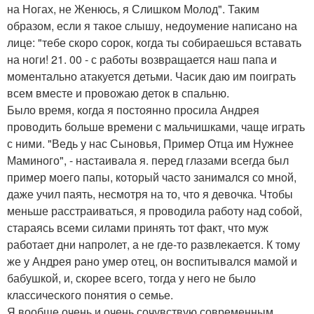
на Ногах, не Женюсь, я Слишком Молод". Таким
образом, если я такое слышу, недоумение написано на
лице: "тебе скоро сорок, когда ты собираешься вставать
на ноги! 21. 00 - с работы возвращается наш папа и
моментально атакуется детьми. Часик даю им поиграть
всем вместе и провожаю деток в спальню.
Было время, когда я постоянно просила Андрея
проводить больше времени с мальчишками, чаще играть
с ними. "Ведь у нас Сыновья, Пример Отца им Нужнее
Маминого", - настаивала я. перед глазами всегда был
пример моего папы, который часто занимался со мной,
даже учил паять, несмотря на то, что я девочка. Чтобы
меньше расстраиваться, я проводила работу над собой,
стараясь всеми силами принять тот факт, что муж
работает дни напролет, а не где-то развлекается. К тому
же у Андрея рано умер отец, он воспитывался мамой и
бабушкой, и, скорее всего, тогда у него не было
классического понятия о семье.
Я вообще очень и очень сочувствую современным