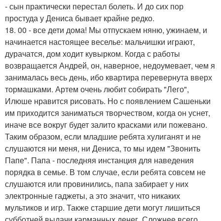
- сын практически перестал болеть. И до сих пор
простуда у Дениса бывает крайне редко.
18. 00 - все дети дома! Мы отпускаем няню, ужинаем, и
начинается настоящее веселье: мальчишки играют,
дурачатся, дом ходит кувырком. Когда с работы
возвращается Андрей, он, наверное, недоумевает, чем я
занималась весь день, ибо квартира перевернута вверх
тормашками. Артем очень любит собирать "Лего",
Илюше нравится рисовать. Но с появлением Сашеньки
им приходится заниматься творчеством, когда он уснет,
иначе все вокруг будет залито красками или пожевано.
Таким образом, если младшие ребята хулиганят и не
слушаются ни меня, ни Дениса, то мы идем "Звонить
Папе". Папа - последняя инстанция для наведения
порядка в семье. В том случае, если ребята совсем не
слушаются или провинились, папа забирает у них
электронные гаджеты, а это значит, что никаких
мультиков и игр. Также старшие дети могут лишиться
субботней выдачи карманных денег. Сложнее всего