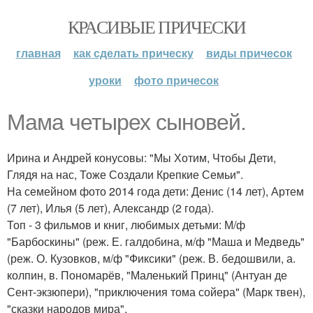
КРАСИВЫЕ ПРИЧЕСКИ
главная
как сделать прическу
виды причесок
уроки
фото причесок
Мама четырех сыновей.
Ирина и Андрей конусовы: "Мы Хотим, Чтобы Дети,
Глядя на нас, Тоже Создали Крепкие Семьи".
На семейном фото 2014 года дети: Денис (14 лет), Артем
(7 лет), Илья (5 лет), Александр (2 года).
Топ - 3 фильмов и книг, любимых детьми: М/ф
"Барбоскины" (реж. Е. галдобина, м/ф "Маша и Медведь"
(реж. О. Кузовков, м/ф "Фиксики" (реж. В. бедошвили, а.
колпин, в. Пономарёв, "Маленький Принц" (Антуан де
Сент-экзюпери), "приключения тома сойера" (Марк твен),
"сказки народов мира".