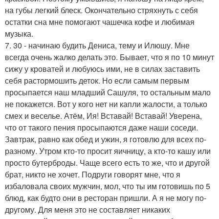
на губы легкий блеск. Окончательно стряхнуть с себя
остатки сна мне помогают чашечка кофе и любимая
музыка.
7. 30 - начинаю будить Дениса, тему и Илюшу. Мне
всегда очень жалко делать это. Бывает, что я по 10 минут
сижу у кроватей и любуюсь ими, не в силах заставить
себя растормошить деток. Но если самым первым
просыпается наш младший Сашуля, то остальным мало
не покажется. Вот у кого нет ни капли жалости, а только
смех и веселье. Атём, Ия! Вставай! Вставай! Уверена,
что от такого пения просыпаются даже наши соседи.
Завтрак, равно как обед и ужин, я готовлю для всех по-
разному. Утром кто-то просит яичницу, а кто-то кашу или
просто бутерброды. Чаще всего есть то же, что и другой
брат, никто не хочет. Подруги говорят мне, что я
избаловала своих мужчин, мол, что ты им готовишь по 5
блюд, как будто они в ресторан пришли. А я не могу по-
другому. Для меня это не составляет никаких