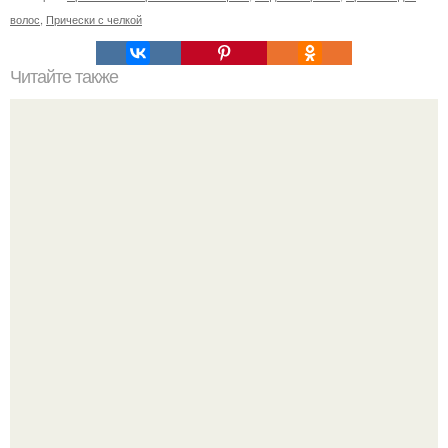
волос
,
Прически с челкой
Читайте также
Одной из универсальных и популярных стрижек
является каскад.