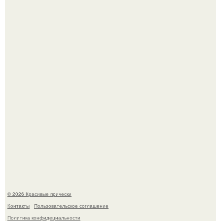
Моника беллуччи, наша вечная икона стиля, снова в
центре внимания!
Борющийся с раком поджелудочной железы Евгений
Алдонин вернулся в Москву после почти года лечения в
Германии.
© 2026 Красивые прически
Контакты
Пользовательское соглашение
Политика конфидециальности