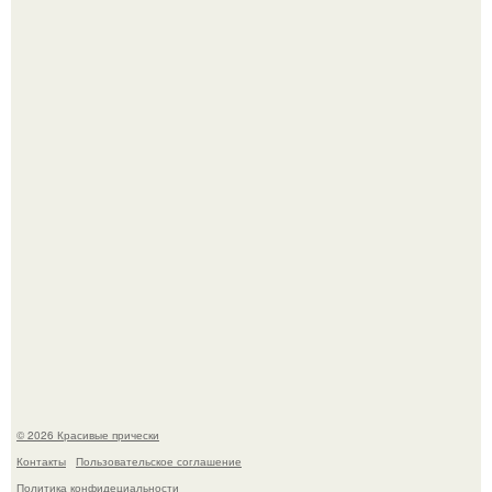
Моника беллуччи, наша вечная икона стиля, снова в
центре внимания!
Это снова случилось ….
© 2026 Красивые прически
Контакты
Пользовательское соглашение
Политика конфидециальности