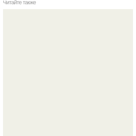
Читайте также
Если побриться налысо за сколько отрастут волосы. Как
я подстриглась налысо и как изменились волосы после
этого
Многие держат касторовое масло дома только для волос