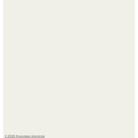
Жил - был дракон.
Алина загитова показала фото с выпускного в РАНХиГС.
© 2026 Красивые прически