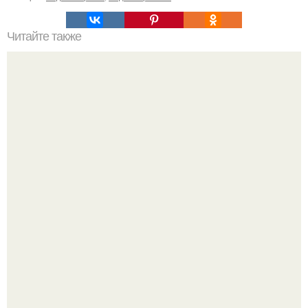
Читайте также
Схемы окрашивания омбре шатуш балаяж. Как выбрать
окрашивание для себя