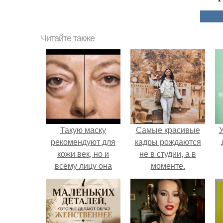
Читайте также
Такую маску
Самые красивые
У
рекомендуют для
кадры рождаются
кожи век, но и
не в студии, а в
всему лицу она
моменте.
сослужит неплохую
противоотечную
службу.