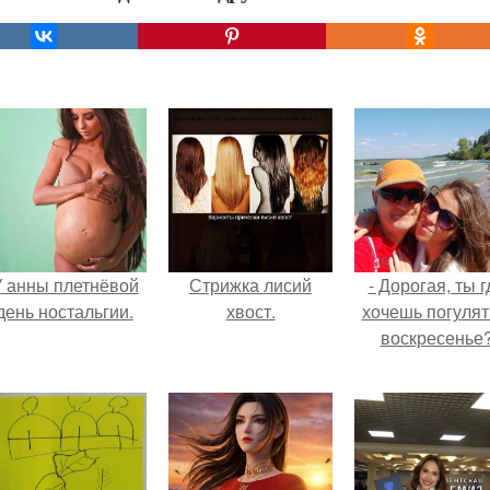
 анны плетнёвой
Стрижка лисий
- Дорогая, ты г
день ностальгии.
хвост.
хочешь погулят
воскресенье