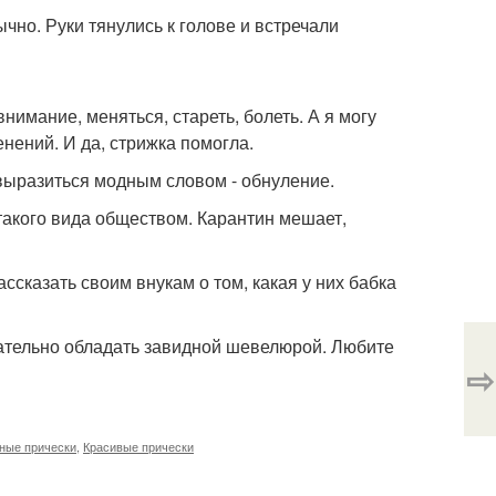
чно. Руки тянулись к голове и встречали
внимание, меняться, стареть, болеть. А я могу
нений. И да, стрижка помогла.
 выразиться модным словом - обнуление.
 такого вида обществом. Карантин мешает,
ссказать своим внукам о том, какая у них бабка
зательно обладать завидной шевелюрой. Любите
⇨
ные прически
,
Красивые прически