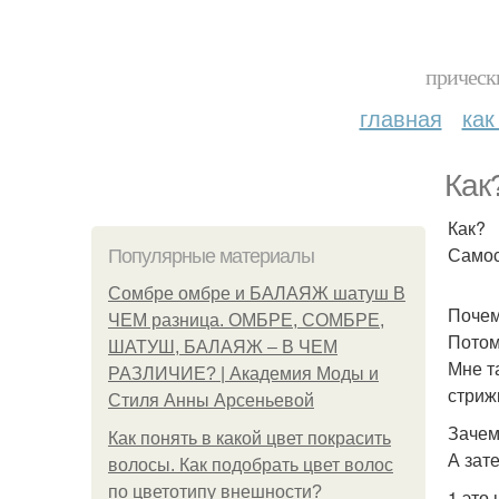
прическ
главная
как
Как
Как?
Самос
Популярные материалы
Сомбре омбре и БАЛАЯЖ шатуш В
Поче
ЧЕМ разница. ОМБРЕ, СОМБРЕ,
Потом
ШАТУШ, БАЛАЯЖ – В ЧЕМ
Мне т
РАЗЛИЧИЕ? | Академия Моды и
стриж
Стиля Анны Арсеньевой
Заче
Как понять в какой цвет покрасить
А зат
волосы. Как подобрать цвет волос
по цветотипу внешности?
1 это