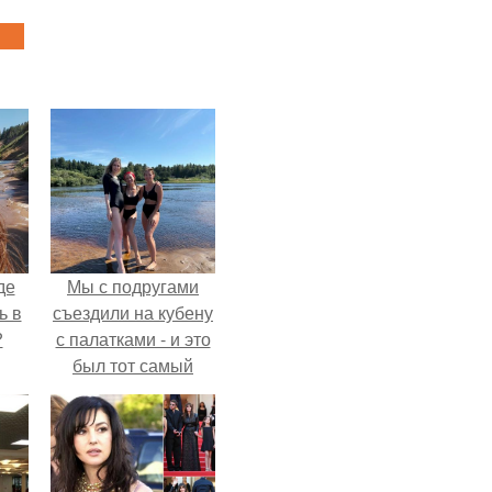
де
Мы с подругами
ь в
съездили на кубену
?
с палатками - и это
был тот самый
отдых, после
которого долго
смеёшься,
вспоминая каждую