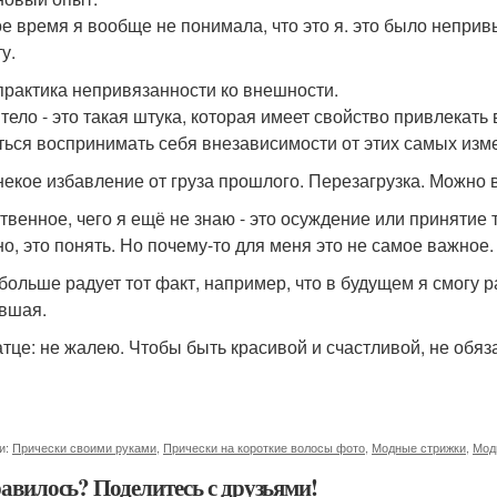
е время я вообще не понимала, что это я. это было непривы
у.
 практика непривязанности ко внешности.
тело - это такая штука, которая имеет свойство привлекать 
ться воспринимать себя внезависимости от этих самых изме
 некое избавление от груза прошлого. Перезагрузка. Можно
твенное, чего я ещё не знаю - это осуждение или принятие
но, это понять. Но почему-то для меня это не самое важное.
больше радует тот факт, например, что в будущем я смогу ра
вшая.
атце: не жалею. Чтобы быть красивой и счастливой, не обя
и:
Прически своими руками
,
Прически на короткие волосы фото
,
Модные стрижки
,
Мод
авилось? Поделитесь с друзьями!