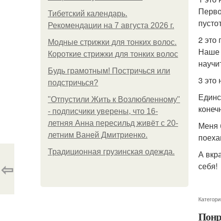
Перво
Тибетский календарь.
пустот
Рекомендации на 7 августа 2026 г.
2 это
Модные стрижки для тонких волос.
Наше 
Короткие стрижки для тонких волос
научи
Будь грамотным! Постричься или
3 это
подстричься?
Единс
"Отпустили Жить к Возлюбленному"
конеч
- подписчики уверены, что 16-
летняя Анна пересильд живёт с 20-
Меня 
летним Ваней Дмитриенко.
поеха
Традиционная грузинская одежда.
А вкр
⇦
себя!
Категори
Понр