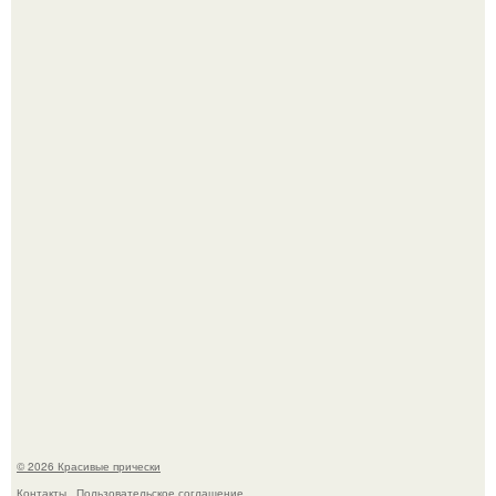
- Дорогая, ты где хочешь погулять в воскресенье?
Женственность создают не дорогие вещи, а детали.
© 2026 Красивые прически
Контакты
Пользовательское соглашение