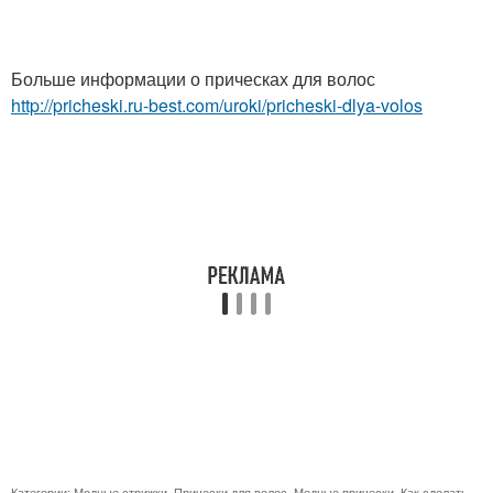
Больше информации о прическах для волос
http://pricheski.ru-best.com/uroki/pricheski-dlya-volos
Категории:
Модные стрижки
,
Прически для волос
,
Модные прически
,
Как сделать