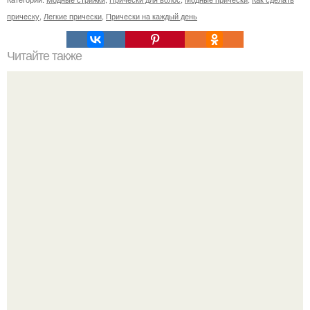
прическу
,
Легкие прически
,
Прически на каждый день
Читайте также
Что дают яичные маски вашим волосам?