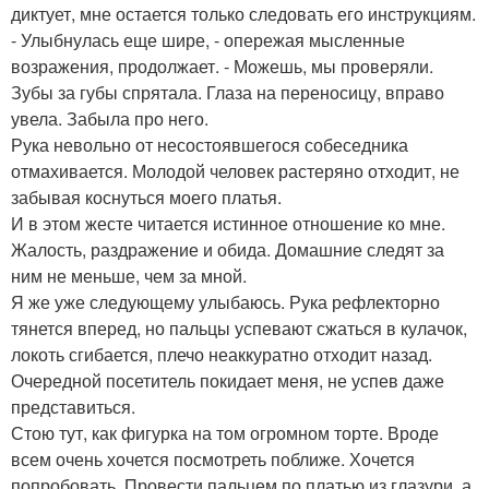
диктует, мне остается только следовать его инструкциям.
- Улыбнулась еще шире, - опережая мысленные
возражения, продолжает. - Можешь, мы проверяли.
Зубы за губы спрятала. Глаза на переносицу, вправо
увела. Забыла про него.
Рука невольно от несостоявшегося собеседника
отмахивается. Молодой человек растеряно отходит, не
забывая коснуться моего платья.
И в этом жесте читается истинное отношение ко мне.
Жалость, раздражение и обида. Домашние следят за
ним не меньше, чем за мной.
Я же уже следующему улыбаюсь. Рука рефлекторно
тянется вперед, но пальцы успевают сжаться в кулачок,
локоть сгибается, плечо неаккуратно отходит назад.
Очередной посетитель покидает меня, не успев даже
представиться.
Стою тут, как фигурка на том огромном торте. Вроде
всем очень хочется посмотреть поближе. Хочется
попробовать. Провести пальцем по платью из глазури, а