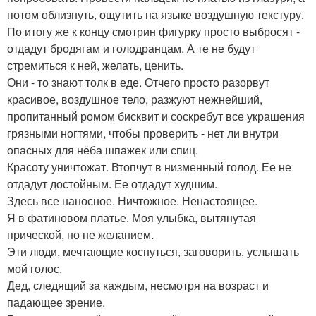
потом облизнуть, ощутить на языке воздушную текстуру.
По итогу же к концу смотрин фигурку просто выбросят -
отдадут бродягам и голодранцам. А те не будут
стремиться к ней, желать, ценить.
Они - то знают толк в еде. Отчего просто разорвут
красивое, воздушное тело, разжуют нежнейший,
пропитанный ромом бисквит и соскребут все украшения
грязными ногтями, чтобы проверить - нет ли внутри
опасных для нёба шпажек или спиц.
Красоту уничтожат. Втопчут в низменный голод. Ее не
отдадут достойным. Ее отдадут худшим.
Здесь все наносное. Ничтожное. Ненастоящее.
Я в фатиновом платье. Моя улыбка, вытянутая
прической, но не желанием.
Эти люди, мечтающие коснуться, заговорить, услышать
мой голос.
Дед, следящий за каждым, несмотря на возраст и
падающее зрение.