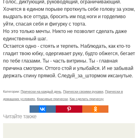
Голос, диктующий, руководящий, ограничивающий.
Хочется в едином порыве проткнуть себе голову за ухом,
выдрать все оттуда, бросить им под ноги и горделиво
уйти, спасая себя и фигурку с торта.
Но это только мечты. Никто не позволит сделать даже
единственный шаг.
Остается одно - стоять и терпеть. Наблюдать, как кто-то
гладит твою юбку, одергивает руку, будто обжегся, бегает
по тебе глазами. Ты - часть витрины. Ты - главная
причина смотрин. Оттого стой и улыбайся. И не забывай
держать спину прямой. Следуй_за_штормом иксанутые.
Категории:
Прически на каждый день
,
Прически своими руками
,
Прически в
домашних условиях
,
Красивые прически
,
Как сделать прическу
Читайте также