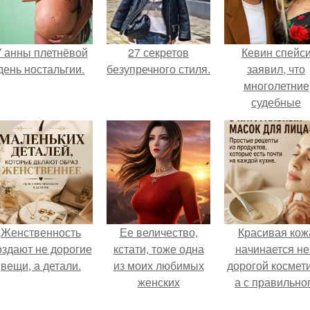
 анны плетнёвой
27 секретов
Кевин спейс
день ностальгии.
безупречного стиля.
заявил, что
многолетние
судебные
разбирательст
практически
уничтожили е
состояние.
Женственность
Ее величество,
Красивая кож
оздают не дорогие
кстати, тоже одна
начинается не
вещи, а детали.
из моих любимых
дорогой космети
женских
а с правильно
персонажей.
ухода.