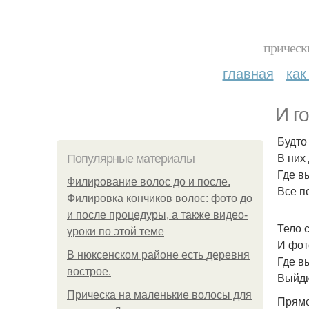
прическ
главная
как
И г
Будто
В них
Популярные материалы
Где в
Филирование волос до и после.
Все п
Филировка кончиков волос: фото до
и после процедуры, а также видео-
Тело 
уроки по этой теме
И фот
В нюксенском районе есть деревня
Где в
вострое.
Выйди
Прическа на маленькие волосы для
Прямо