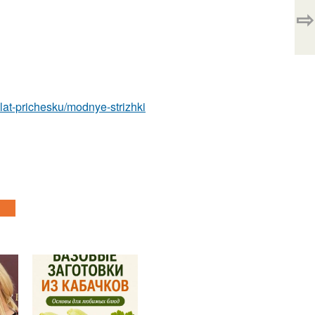
⇨
elat-prichesku/modnye-strizhki