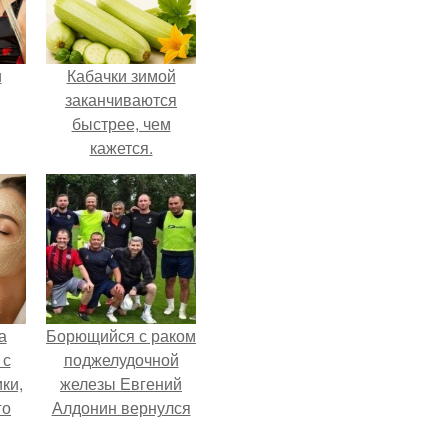
и
Кабачки зимой
заканчиваются
быстрее, чем
кажется.
ва
го
а
Борющийся с раком
 с
поджелудочной
ки,
железы Евгений
го
Алдонин вернулся
в Москву после