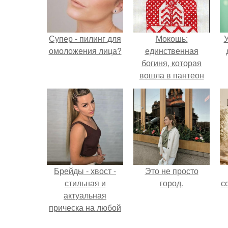
Супер - пилинг для
Мокошь:
У
омоложения лица?
единственная
богиня, которая
вошла в пантеон
князя Владимира.
Брейды - хвост -
Это не просто
стильная и
город.
с
актуальная
прическа на любой
случай.