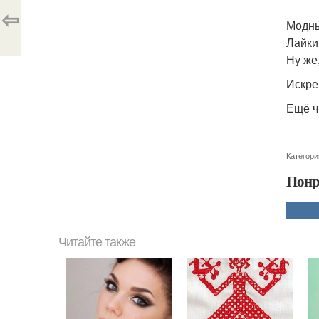
⇦
Модны
Лайки
Ну же,
Искре
Ещё ч
Категори
Понр
Читайте также