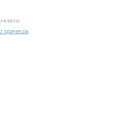
р-классы
о причесок