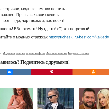
е стрижки, модные шмотки постить -.
 важнее. Прячь все свои скелеты.
 поэты, где, черт возьми, вас носит!
нность! Ебтвоюмать! Ну где ты! (С) кот нетрезвый.
итайте о модных стрижках
http://pricheski.ru-best.com/kak-sd
и:
Модные прически
,
прически фото
,
Легкие прически
,
Модные стрижки
авилось? Поделитесь с друзьями!