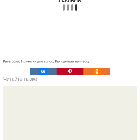
Категории:
Прически для волос
,
Как сделать прическу
Читайте также
Супер - пилинг для омоложения лица?