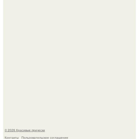
Жил - был дракон.
Алина загитова показала фото с выпускного в РАНХиГС.
© 2026 Красивые прически
Контакты
Пользовательское соглашение