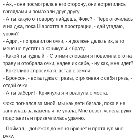
- Ах, - она посмотрела в его сторону, они встретились
взглядами и помахали друг другу.
- А ты какую отговорку найдешь, Фокс? - Переключилась
я на джа, пока Шарлотта в прострации, - дай угадаю,
уроки?
- Адри, - поправил он очки, - я должен делать их, а то
меня не пустят на каникулы к брату.
- Какой ты нудный! - С этими словами я повалила его на
траву и отобрала очки, надев их себе, - ну как, мне идет?
- Кокетливо спросила я, встав с земли.
- Бронсон, - встал джа с травы, стряхивая с себя грязь, -
отдай очки.
- А ты забери! - Крикнула я и рванула с места.
Фокс погнался за мной, мы как дети бегали, пока я не
запнулась за камень и не упала. Мне везет, успела руки
подставить и приземлилась удачно.
- Поймал, - добежал до меня брюнет и протянул мне
руку.