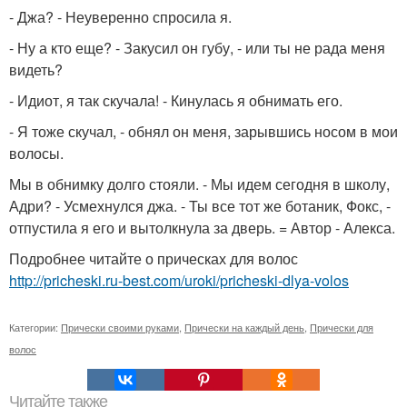
- Джа? - Неуверенно спросила я.
- Ну а кто еще? - Закусил он губу, - или ты не рада меня
видеть?
- Идиот, я так скучала! - Кинулась я обнимать его.
- Я тоже скучал, - обнял он меня, зарывшись носом в мои
волосы.
Мы в обнимку долго стояли. - Мы идем сегодня в школу,
Адри? - Усмехнулся джа. - Ты все тот же ботаник, Фокс, -
отпустила я его и вытолкнула за дверь. = Автор - Алекса.
Подробнее читайте о прическах для волос
http://pricheski.ru-best.com/uroki/pricheski-dlya-volos
Категории:
Прически своими руками
,
Прически на каждый день
,
Прически для
волос
Читайте также