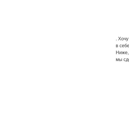
. Хоч
в себ
Ниже,
мы сд