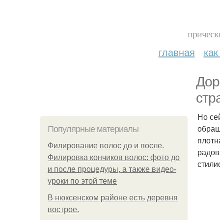
прическ
главная
как
Дор
стр
Но се
обращ
Популярные материалы
плотн
Филирование волос до и после.
радов
Филировка кончиков волос: фото до
стили
и после процедуры, а также видео-
уроки по этой теме
В нюксенском районе есть деревня
вострое.