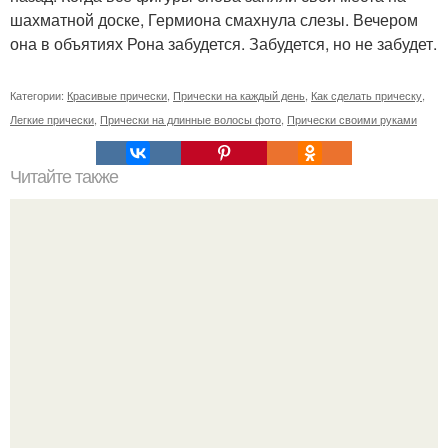
шахматной доске, Гермиона смахнула слезы. Вечером
она в объятиях Рона забудется. Забудется, но не забудет.
Категории:
Красивые прически
,
Прически на каждый день
,
Как сделать прическу
,
Легкие прически
,
Прически на длинные волосы фото
,
Прически своими руками
Читайте также
Женские стандарты красоты в южной Корее?