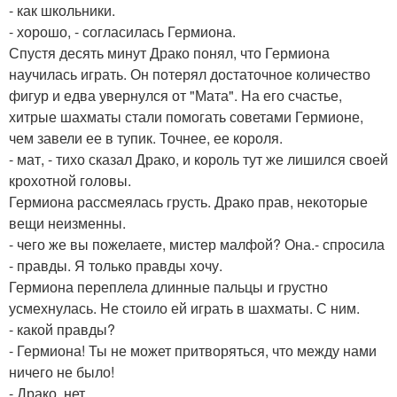
- как школьники.
- хорошо, - согласилась Гермиона.
Спустя десять минут Драко понял, что Гермиона
научилась играть. Он потерял достаточное количество
фигур и едва увернулся от "Мата". На его счастье,
хитрые шахматы стали помогать советами Гермионе,
чем завели ее в тупик. Точнее, ее короля.
- мат, - тихо сказал Драко, и король тут же лишился своей
крохотной головы.
Гермиона рассмеялась грусть. Драко прав, некоторые
вещи неизменны.
- чего же вы пожелаете, мистер малфой? Она.- спросила
- правды. Я только правды хочу.
Гермиона переплела длинные пальцы и грустно
усмехнулась. Не стоило ей играть в шахматы. С ним.
- какой правды?
- Гермиона! Ты не может притворяться, что между нами
ничего не было!
- Драко, нет.