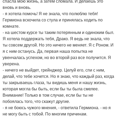
спасла мою жизнь, а затем сломала. И делаешь это
вновь и вновь.
- я хотела помочь! Я не знала, что полюблю тебя!
Гермиона вскочила со стула и принялась ходить по
комнате.
- на шестом курсе ты таким потерянным и одиноким был.
Я хотела поддержать тебя, Драко. Я ведь не знала, что
ты совсем другой. Но это ничего не меняет. Я с Роном. И
я с ним останусь. Да, первая наша попытка не
увенчалась успехом, но во второй раз все получится. Я
уверена.
- ничего не выйдет, грейнджер. Целуй его, спи с ним,
делай, что тебе хочется. Но я знаю, что каждый раз, когда
ты закрываешь глаза, ты видишь меня и нашу жизнь,
которая могла бы быть, если бы ты была смелее.
Внимание! Только в том случае, если бы ты не
побоялась того, что скажут другие.
- я не боюсь чужого мнения, - ответила Гермиона. - но я
не могу быть с тобой. По многим причинам.