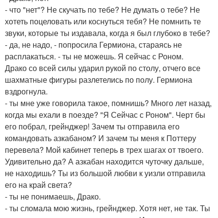
- что "нет"? Не скучать по тебе? Не думать о тебе? Не
хотеть поцеловать или коснуться тебя? Не помнить те
звуки, которые ты издавала, когда я был глубоко в тебе?
- да, не надо, - попросила Гермиона, стараясь не
расплакаться. - ты не можешь. Я сейчас с Роном.
Драко со всей силы ударил рукой по столу, отчего все
шахматные фигуры разлетелись по полу. Гермиона
вздрогнула.
- ты мне уже говорила такое, помнишь? Много лет назад,
когда мы ехали в поезде? "Я Сейчас с Роном". Черт бы
его побрал, грейнджер! Зачем ты отправила его
командовать азкабаном? И зачем ты меня к Поттеру
перевела? Мой кабинет теперь в трех шагах от твоего.
Удивительно да? А азкабан находится чуточку дальше,
не находишь? Ты из большой любви к уизли отправила
его на край света?
- ты не понимаешь, Драко.
- ты сломала мою жизнь, грейнджер. Хотя нет, не так. Ты