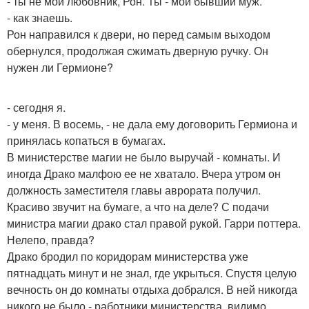
- ты не мой любовник, Рон. Ты - мой бывший муж.
- как знаешь.
Рон направился к двери, но перед самым выходом
обернулся, продолжая сжимать дверную ручку. Он
нужен ли Гермионе?
- сегодня я.
- у меня. В восемь, - не дала ему договорить Гермиона и
принялась копаться в бумагах.
В министерстве магии не было выручай - комнаты. И
иногда Драко малфою ее не хватало. Вчера утром он
должность заместителя главы аврората получил.
Красиво звучит на бумаге, а что на деле? С подачи
министра магии драко стал правой рукой. Гарри поттера.
Нелепо, правда?
Драко бродил по коридорам министерства уже
пятнадцать минут и не знал, где укрыться. Спустя целую
вечность он до комнаты отдыха добрался. В ней никогда
никого не было - работники министерства, видимо,