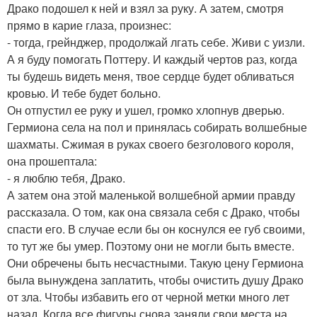
Драко подошел к ней и взял за руку. А затем, смотря
прямо в карие глаза, произнес:
- тогда, грейнджер, продолжай лгать себе. Живи с уизли.
А я буду помогать Поттеру. И каждый чертов раз, когда
ты будешь видеть меня, твое сердце будет обливаться
кровью. И тебе будет больно.
Он отпустил ее руку и ушел, громко хлопнув дверью.
Гермиона села на пол и принялась собирать волшебные
шахматы. Сжимая в руках своего безголового короля,
она прошептала:
- я люблю тебя, Драко.
А затем она этой маленькой волшебной армии правду
рассказала. О том, как она связала себя с Драко, чтобы
спасти его. В случае если бы он коснулся ее губ своими,
то тут же бы умер. Поэтому они не могли быть вместе.
Они обречены быть несчастными. Такую цену Гермиона
была вынуждена заплатить, чтобы очистить душу Драко
от зла. Чтобы избавить его от черной метки много лет
назад. Когда все фигуры снова заняли свои места на