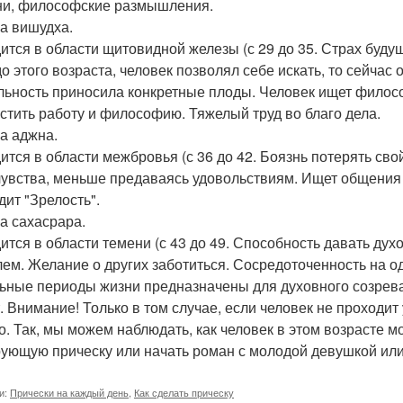
ни, философские размышления.
ра вишудха.
ится в области щитовидной железы (с 29 до 35. Страх буду
до этого возраста, человек позволял себе искать, то сейчас 
льность приносила конкретные плоды. Человек ищет филос
стить работу и философию. Тяжелый труд во благо дела.
ра аджна.
ится в области межбровья (с 36 до 42. Боязнь потерять сво
чувства, меньше предаваясь удовольствиям. Ищет общения
дит "Зрелость".
ра сахасрара.
ится в области темени (с 43 до 49. Способность давать дух
лем. Желание о других заботиться. Сосредоточенность на о
ьные периоды жизни предназначены для духовного созрева
т. Внимание! Только в том случае, если человек не проходит 
о. Так, мы можем наблюдать, как человек в этом возрасте мо
ующую прическу или начать роман с молодой девушкой и
и:
Прически на каждый день
,
Как сделать прическу