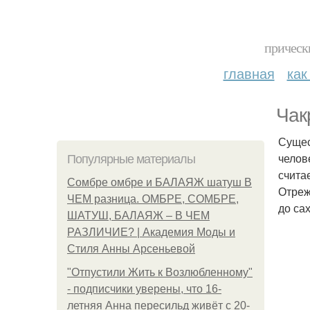
прическ
главная
как
Чак
Сущес
челов
Популярные материалы
счита
Сомбре омбре и БАЛАЯЖ шатуш В
Отреж
ЧЕМ разница. ОМБРЕ, СОМБРЕ,
до са
ШАТУШ, БАЛАЯЖ – В ЧЕМ
РАЗЛИЧИЕ? | Академия Моды и
Стиля Анны Арсеньевой
"Отпустили Жить к Возлюбленному"
- подписчики уверены, что 16-
летняя Анна пересильд живёт с 20-