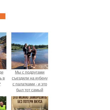
де
Мы с подругами
ь в
съездили на кубену
?
с палатками - и это
был тот самый
отдых, после
которого долго
смеёшься,