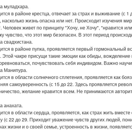
ра муладхара.
ится в районе крестца, отвечает за страх и выживание (с 1
, насколько жизнь опасна или нет. Происходит изучения мир
г. Человек живет по принципу "Хочу, не Хочу", "нравится и
ку чувство, что этот мир безопасен. В этот период происхо
ра свадхистана.
ится в районе пупка, проявляется первый гормональный всп
т. Этой чакре присущи такие эмоции как обиды, вожделение
соревноваться, почувствовать себя индивидом. Важно научи
ра Манипура.
ится в области солнечного сплетения, проявляется как бояз
няя самоуверенность (с 15 до 22. Здесь проявляется револ
ничество, желание нравится всем. Не принимаются авторит
ра анахата.
ится в области сердца, проявляется, как страх жить вместе
у (с 22 до 29. Приходит уважение чувств других людей, пон
нах жизни и о своей семье, устроенность в жизни, появляе