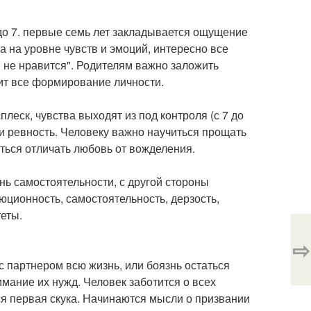
 до 7. первые семь лет закладывается ощущение
а на уровне чувств и эмоций, интересно все
ли не нравится". Родителям важно заложить
дит все формирование личности.
леск, чувства выходят из под контроля (с 7 до
 и ревность. Человеку важно научиться прощать
ться отличать любовь от вожделения.
нь самостоятельности, с другой стороны
юционность, самостоятельность, дерзость,
еты.
⇨
 с партнером всю жизнь, или боязнь остаться
имание их нужд. Человек заботится о всех
тся первая скука. Начинаются мысли о призвании