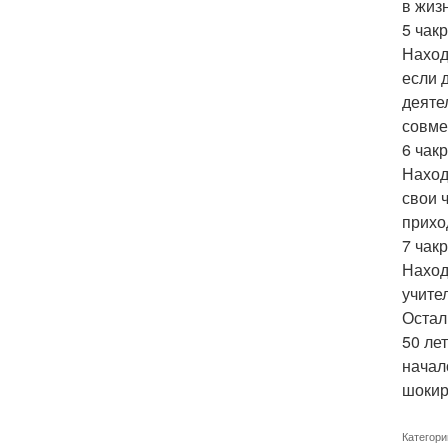
в жиз
5 чак
Наход
если 
деяте
совме
6 чак
Наход
свои 
прихо
7 чак
Наход
учите
Остал
50 ле
начал
шокир
Категори