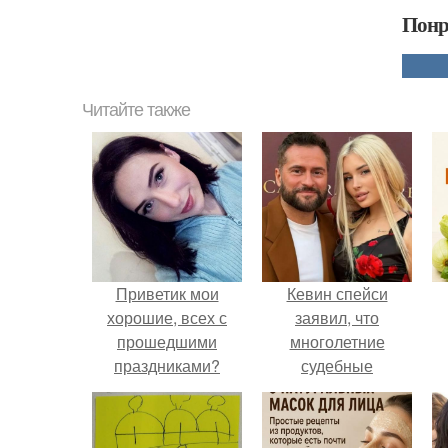
Понр
Читайте также
Приветик мои
Кевин спейси
хорошие, всех с
заявил, что
прошедшими
многолетние
праздниками?
судебные
разбирательства
практически
уничтожили его