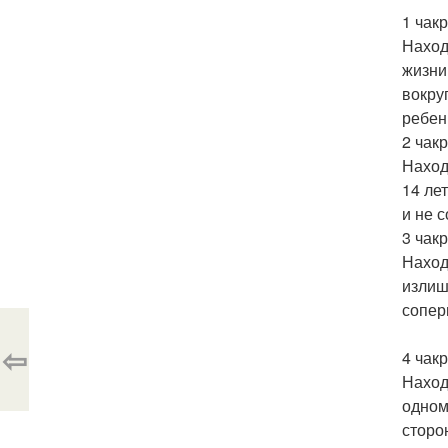
1 чак
Наход
жизни
вокру
ребен
2 чак
Наход
14 ле
и не 
3 чак
Наход
излиш
сопер
⇦
4 чак
Наход
одном
сторо