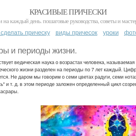
КРАСИВЫЕ ПРИЧЕСКИ
и на каждый день. пошаговые руководства, советы и масте
 сделать прическу
виды причесок
уроки
фот
ры и периоды жизни.
твует ведическая наука о возрастах человека, называемая
еческого жизни разделен на периоды по 7 лет каждый. Цифр
ется. Не даром мы говорим о семи цветах радуги, семи нота
ь" и т. д. в этом периоде заложен определенный цикл созре
хасрары.