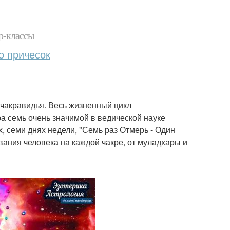
р-классы
о причесок
 чакравидья. Весь жизненный цикл
а семь очень значимой в ведической науке
х, семи днях недели, "Семь раз Отмерь - Один
вания человека на каждой чакре, от муладхары и