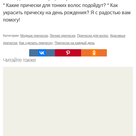
* Какие прически для тонких волос подойдут? * Как
украсить прическу на день рождения? Я с радостью вам
помогу!
Категории:
Модные прически
,
Легкие прически
,
Прически для волос
,
Красивые
прически
,
Как сделать прическу
,
Прически на каждый день
Читайте также
Как правильно мыть волосы. Как правильно мыть голову
шампунем и пользоваться бальзамом – этапы и
последовательность