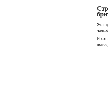
Стр
бри
Эта п
челко
И хот
повсе