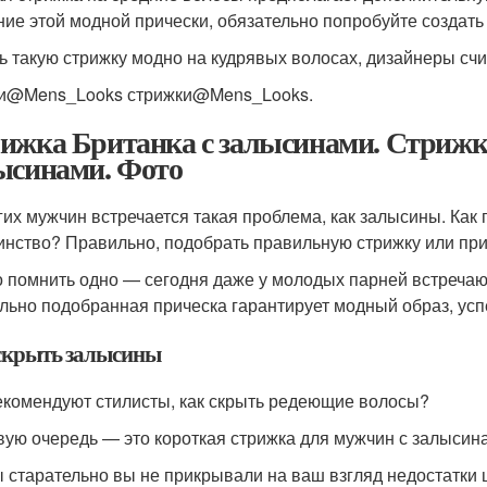
ние этой модной прически, обязательно попробуйте создать 
ь такую стрижку модно на кудрявых волосах, дизайнеры счи
и@Mens_Looks стрижки@Mens_Looks.
ижка Британка с залысинами. Стрижки
ысинами. Фото
гих мужчин встречается такая проблема, как залысины. Как
инство? Правильно, подобрать правильную стрижку или при
 помнить одно — сегодня даже у молодых парней встречают
льно подобранная прическа гарантирует модный образ, успе
скрыть залысины
екомендуют стилисты, как скрыть редеющие волосы?
вую очередь — это короткая стрижка для мужчин с залысин
ы старательно вы не прикрывали на ваш взгляд недостатк