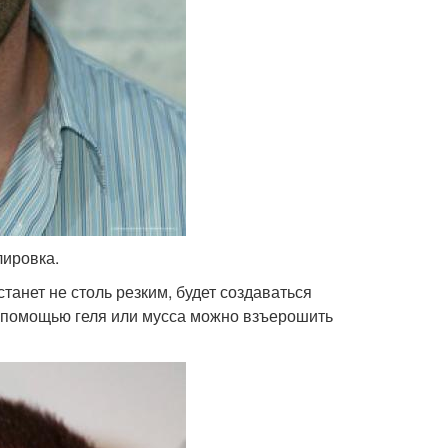
лировка.
танет не столь резким, будет создаваться
С помощью геля или мусса можно взъерошить