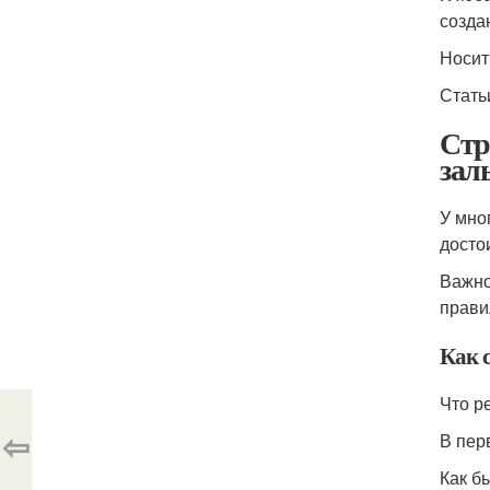
созда
Носит
Стать
Стр
зал
У мно
досто
Важно
прави
Как 
Что р
⇦
В пер
Как б