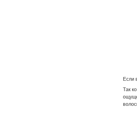
Если 
Так к
ощуще
волос