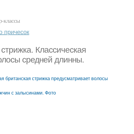
р-классы
о причесок
 стрижка. Классическая
олосы средней длинны.
ая британская стрижка предусматривает волосы
жчин с залысинами. Фото