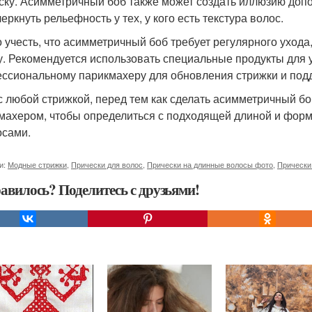
ску. Асимметричный боб также может создать иллюзию допол
еркнуть рельефность у тех, у кого есть текстура волос.
 учесть, что асимметричный боб требует регулярного ухода,
. Рекомендуется использовать специальные продукты для у
ссиональному парикмахеру для обновления стрижки и по
 с любой стрижкой, перед тем как сделать асимметричный б
махером, чтобы определиться с подходящей длиной и форм
осами.
и:
Модные стрижки
,
Прически для волос
,
Прически на длинные волосы фото
,
Прически
авилось? Поделитесь с друзьями!