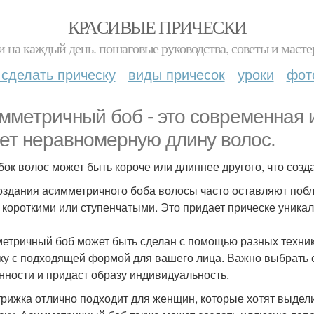
КРАСИВЫЕ ПРИЧЕСКИ
и на каждый день. пошаговые руководства, советы и масте
 сделать прическу
виды причесок
уроки
фот
мметричный боб - это современная и
ет неравномерную длину волос.
бок волос может быть короче или длиннее другого, что соз
оздания асимметричного боба волосы часто оставляют побли
 короткими или ступенчатыми. Это придает прическе уника
етричный боб может быть сделан с помощью разных техник 
ку с подходящей формой для вашего лица. Важно выбрать с
нности и придаст образу индивидуальность.
трижка отлично подходит для женщин, которые хотят выдели