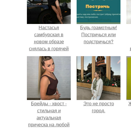
Настасья
Будь грамотным!
самбурская в
Постричься или
новом образе
подстричься?
снялась в горячей
фотосессии -
подписчики в
восторге.
Брейды - хвост -
Это не просто
Ж
стильная и
город.
актуальная
прическа на любой