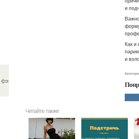
приче
и подч
Важно
форму
профе
Как и
парик
и вол
Категори
⇦
Понр
Читайте также