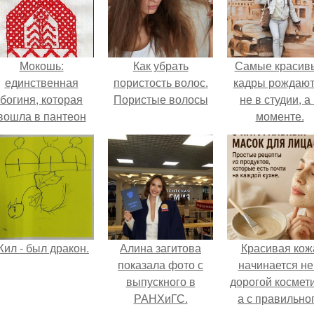
Мокошь:
Как убрать
Самые красив
единственная
пористость волос.
кадры рождают
богиня, которая
Пористые волосы
не в студии, а
вошла в пантеон
моменте.
князя Владимира.
ил - был дракон.
Алина загитова
Красивая кож
показала фото с
начинается не
выпускного в
дорогой космети
РАНХиГС.
а с правильно