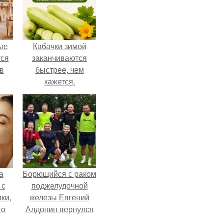
ые
Кабачки зимой
ся
заканчиваются
 в
быстрее, чем
кажется.
а
Борющийся с раком
 с
поджелудочной
ки,
железы Евгений
го
Алдонин вернулся