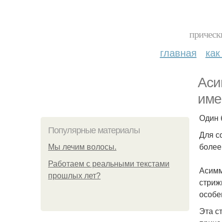
прическ
главная
как
Аси
име
Один 
Популярные материалы
Для с
более
Мы лечим волосы.
Работаем с реальными текстами
Асимм
прошлых лет?
стриж
особе
Эта с