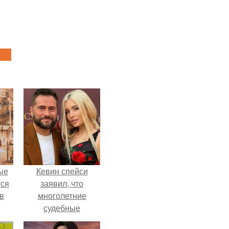
ые
Кевин спейси
ся
заявил, что
 в
многолетние
судебные
разбирательства