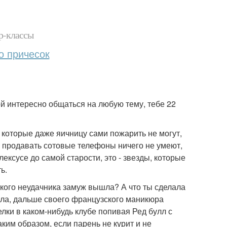
р-классы
о причесок
й интересно общаться на любую тему, тебе 22
, которые даже яичницу сами пожарить не могут,
как продавать сотовые телефоны ничего не умеют,
лексусе до самой старости, это - звезды, которые
ь.
 такого неудачника замуж вышла? А что ты сделала
лала, дальше своего французского маникюра
елки в каком-нибудь клубе попивая Ред булл с
ким образом, если парень не курит и не