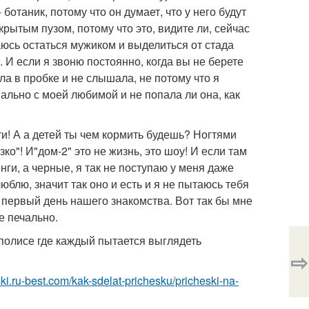
ботаник, потому что он думает, что у него будут
крытым пузом, потому что это, видите ли, сейчас
таюсь остаться мужиком и выделиться от стада
 И если я звоню постоянно, когда вы не берете
ла в пробке и не слышала, не потому что я
ально с моей любимой и не попала ли она, как
ти! А а детей ты чем кормить будешь? Ногтями
"! И"дом-2" это не жизнь, это шоу! И если там
нги, а черные, я так не поступаю у меня даже
юблю, значит так оно и есть и я не пытаюсь тебя
в первый день нашего знакомства. Вот так бы мне
се печально.
аполисе где каждый пытается выглядеть
⇨
eski.ru-best.com/kak-sdelat-prichesku/pricheski-na-