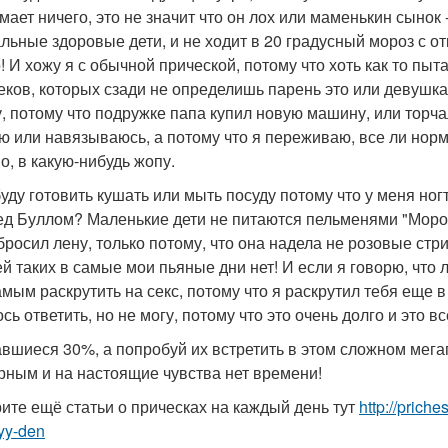
ает ничего, это не значит что он лох или маменькин сынок - 
льные здоровые дети, и не ходит в 20 градусный мороз с от
! И хожу я с обычной прической, потому что хоть как то пы
еков, которых сзади не определишь парень это или девушка.
у, потому что подружке папа купил новую машину, или торча
ю или навязываюсь, а потому что я переживаю, все ли норм
о, в какую-нибудь жопу.
буду готовить кушать или мыть посуду потому что у меня ног
ед Буллом? Маленькие дети не питаются пельменями "Морозко
бросил лену, только потому, что она надела не розовые стри
й таких в самые мои пьяные дни нет! И если я говорю, что л
амым раскрутить на секс, потому что я раскрутил тебя еще 
сь ответить, но не могу, потому что это очень долго и это в
авшиеся 30%, а попробуй их встретить в этом сложном мег
рным и на настоящие чувства нет времени!
ите ещё статьи о прическах на каждый день тут
http://prich
yy-den