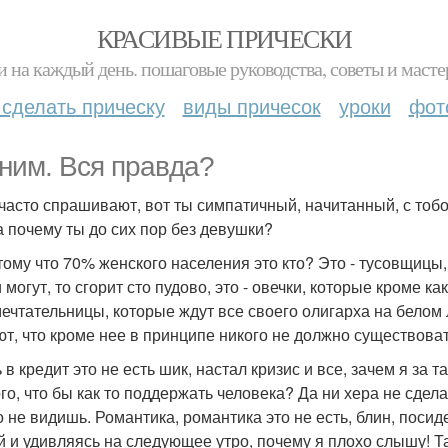
КРАСИВЫЕ ПРИЧЕСКИ
и на каждый день. пошаговые руководства, советы и масте
 сделать прическу
виды причесок
уроки
фот
ним. Вся правда?
часто спрашивают, вот ты симпатичный, начитанный, с тобо
 а почему ты до сих пор без девушки?
отому что 70% женского населения это кто? Это - тусовщицы
и могут, то сгорит сто пудово, это - овечки, которые кроме 
 мечтательницы, которые ждут все своего олигарха на белом 
ют, что кроме нее в принципе никого не должно существоват
ь в кредит это не есть шик, настал кризис и все, зачем я за
ого, что бы как то поддержать человека? Да ни хера не сде
о не видишь. Романтика, романтика это не есть, блин, посид
й и удивляясь на следующее утро, почему я плохо слышу! Та