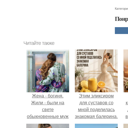
Категори
Понр
Читайте также
Жена - богиня.
Этим эликсиром
Жили - были на
для суставов со
к
свете
мной поделилась
обыкновенные муж
знакомая балерина.
в
и жена.