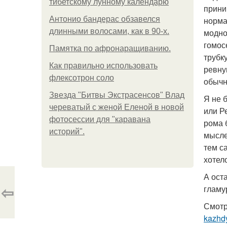
тибетскому лунному календарю
приним
Антонио бандерас обзавелся
норма
длинными волосами, как в 90-х.
модно
гомос
Памятка по афронаращиванию.
трубк
Как правильно использовать
ревну
флексотрон соло
обычн
Звезда "Битвы Экстрасенсов" Влад
Я не 
череватый с женой Еленой в новой
или Р
фотосессии для "каравана
рома 
историй".
мысле
тем с
хотело
А ост
⇦
гламу
Смотр
kazhd