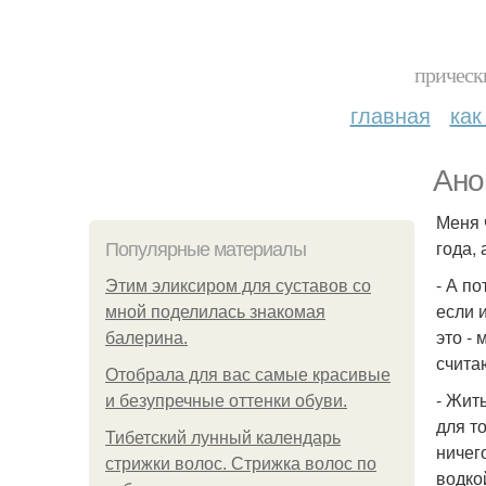
прическ
главная
как
Ано
Меня 
года,
Популярные материалы
- А п
Этим эликсиром для суставов со
если 
мной поделилась знакомая
это -
балерина.
счита
Отобрала для вас самые красивые
- Жит
и безупречные оттенки обуви.
для т
Тибетский лунный календарь
ничег
стрижки волос. Стрижка волос по
водко