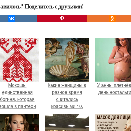
авилось? Поделитесь с друзьями!
Мокошь:
Какие женщины в
У анны плетнё
единственная
разное время
день ностальги
богиня, которая
считались
вошла в пантеон
красивыми 10.
князя Владимира.