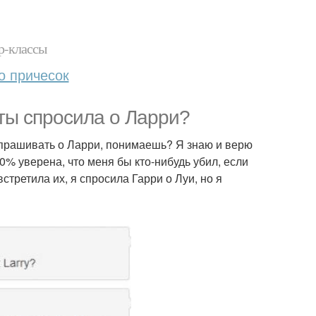
р-классы
о причесок
 ты спросила о Ларри?
о спрашивать о Ларри, понимаешь? Я знаю и верю
00% уверена, что меня бы кто-нибудь убил, если
встретила их, я спросила Гарри о Луи, но я