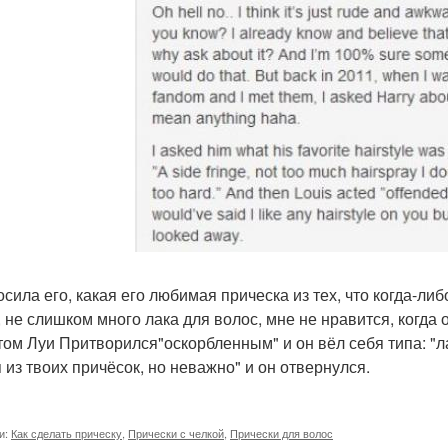
сила его, какая его любимая прическа из тех, что когда-либ
, не слишком много лака для волос, мне не нравится, когда
том Луи Притворился"оскорбленным" и он вёл себя типа: "ла
 из твоих причёсок, но неважно" и он отвернулся.
и:
Как сделать прическу
,
Прически с челкой
,
Прически для волос