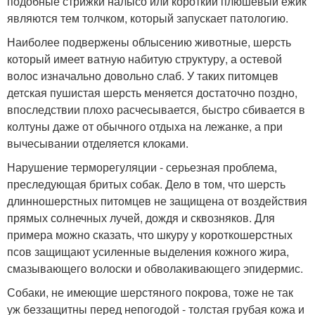
подобные стрижки налысо или короткий плюшевый ежик
являются тем толчком, который запускает патологию.
Наиболее подвержены облысению животные, шерсть
который имеет ватную набитую структуру, а остевой
волос изначально довольно слаб. У таких питомцев
детская пушистая шерсть меняется достаточно поздно,
впоследствии плохо расчесывается, быстро сбивается в
колтуны даже от обычного отдыха на лежанке, а при
вычесывании отделяется клоками.
Нарушение терморегуляции - серьезная проблема,
преследующая бритых собак. Дело в том, что шерсть
длинношерстных питомцев не защищена от воздействия
прямых солнечных лучей, дождя и сквозняков. Для
примера можно сказать, что шкуру у короткошерстных
псов защищают усиленные выделения кожного жира,
смазывающего волоски и обволакивающего эпидермис.
Собаки, не имеющие шерстяного покрова, тоже не так
уж беззащитны перед непогодой - толстая грубая кожа и