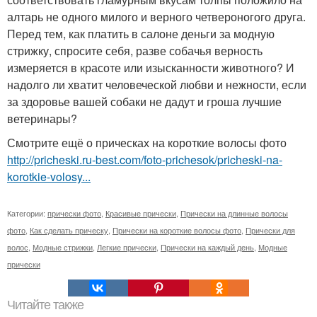
алтарь не одного милого и верного четвероногого друга.
Перед тем, как платить в салоне деньги за модную
стрижку, спросите себя, разве собачья верность
измеряется в красоте или изысканности животного? И
надолго ли хватит человеческой любви и нежности, если
за здоровье вашей собаки не дадут и гроша лучшие
ветеринары?
Смотрите ещё о прическах на короткие волосы фото
http://pricheski.ru-best.com/foto-prichesok/pricheski-na-
korotkie-volosy...
Категории:
прически фото
,
Красивые прически
,
Прически на длинные волосы
фото
,
Как сделать прическу
,
Прически на короткие волосы фото
,
Прически для
волос
,
Модные стрижки
,
Легкие прически
,
Прически на каждый день
,
Модные
прически
Читайте также