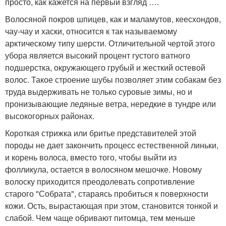
просто, как кажется на первый взгляд ….
Волосяной покров шпицев, как и маламутов, кеесхондов,
чау-чау и хаски, относится к так называемому
арктическому типу шерсти. Отличительной чертой этого
убора является высокий процент густого ватного
подшерстка, окружающего грубый и жесткий остевой
волос. Такое строение шубы позволяет этим собакам без
труда выдерживать не только суровые зимы, но и
пронизывающие ледяные ветра, нередкие в тундре или
высокогорных районах.
Короткая стрижка или бритье представителей этой
породы не дает закончить процесс естественной линьки,
и корень волоса, вместо того, чтобы выйти из
фолликула, остается в волосяном мешочке. Новому
волоску приходится преодолевать сопротивление
старого "Собрата", стараясь пробиться к поверхности
кожи. Ость, вырастающая при этом, становится тонкой и
слабой. Чем чаще обривают питомца, тем меньше