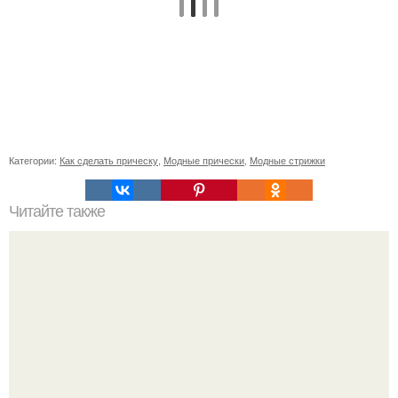
Категории:
Как сделать прическу
,
Модные прически
,
Модные стрижки
Читайте также
Для эффективного сжигания жира!