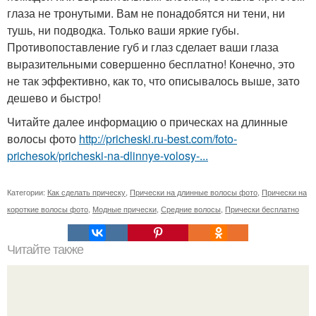
глаза не тронутыми. Вам не понадобятся ни тени, ни
тушь, ни подводка. Только ваши яркие губы.
Противопоставление губ и глаз сделает ваши глаза
выразительными совершенно бесплатно! Конечно, это
не так эффективно, как то, что описывалось выше, зато
дешево и быстро!
Читайте далее информацию о прическах на длинные
волосы фото
http://pricheski.ru-best.com/foto-
prichesok/pricheski-na-dlinnye-volosy-...
Категории:
Как сделать прическу
,
Прически на длинные волосы фото
,
Прически на
короткие волосы фото
,
Модные прически
,
Средние волосы
,
Прически бесплатно
Читайте также