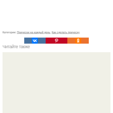
Категории:
Прически на каждый день
,
Как сделать прическу
Читайте также
Как проснуться с идеальной укладкой.