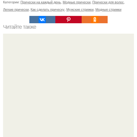
Категории:
Прически на каждый день
,
Модные прически
,
Прически для волос
,
Легкие прически
,
Как сделать прическу
,
Мужские стрижки
,
Модные стрижки
Читайте также
Есть примета: обрезать волосы - менять свою жизнь!