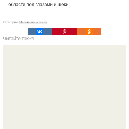
области под глазами и щеки.
Категории:
Маленький макияж
Читайте также
Схема мужской стрижки. Классическая мужская стрижка
- точная пошаговая схема выполнения: