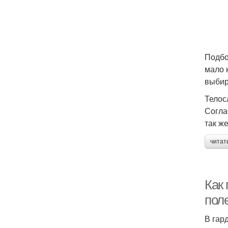
Подбо
мало 
выбир
Телос
Согла
так ж
читат
Как 
пол
В гар