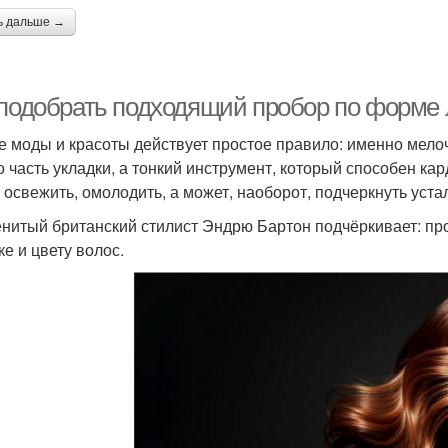
ь дальше →
 подобрать подходящий пробор по форме 
е моды и красоты действует простое правило: именно мело
о часть укладки, а тонкий инструмент, который способен к
 освежить, омолодить, а может, наоборот, подчеркнуть устал
нитый британский стилист Эндрю Бартон подчёркивает: про
ке и цвету волос.