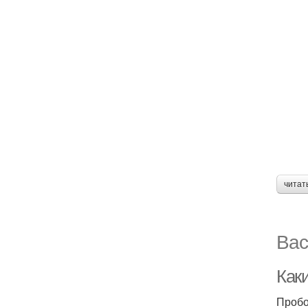
читат
Вас
Как
Пробо