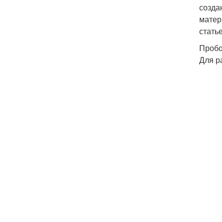
созда
матер
стать
Пробо
Для р