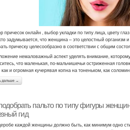
р причесок онлайн , выбор укладки по типу лица, цвету глаз
кто задумывается, что женщина – это целостный организм и
ать прическу целесообразно в соответствии с общим состо
ложение немаловажный аспект уделять внимание, которому 
ситесь, что маленькая, по-мальчишечьи остриженная головк
е как и огромная кучерявая копна на тоненьком, как соломин
ь дальше →
подобрать пальто по типу фигуры женщин
езный гид
деробе каждой женщины должно быть, как минимум одно ст