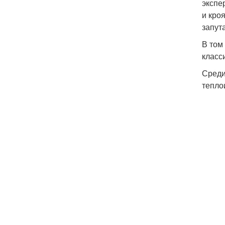
экспе
и кро
запут
В том
класс
Среди
тепло