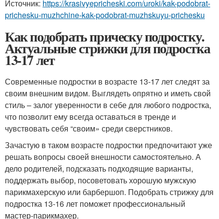
Источник:
https://krasivyepricheski.com/uroki/kak-podobrat-
prichesku-muzhchine-kak-podobrat-muzhskuyu-prichesku
Как подобрать прическу подростку.
Актуальные стрижки для подростка
13-17 лет
Современные подростки в возрасте 13-17 лет следят за
своим внешним видом. Выглядеть опрятно и иметь свой
стиль – залог уверенности в себе для любого подростка,
что позволит ему всегда оставаться в тренде и
чувствовать себя “своим» среди сверстников.
Зачастую в таком возрасте подростки предпочитают уже
решать вопросы своей внешности самостоятельно. А
дело родителей, подсказать подходящие варианты,
поддержать выбор, посоветовать хорошую мужскую
парикмахерскую или барбершоп. Подобрать стрижку для
подростка 13-16 лет поможет профессиональный
мастер-парикмахер.