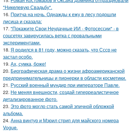
15.
Роман Костомаров и Оксана Домнина отпраздновали
"Никелевую Свадьбу".
16.
Притча на ночь. Однажды к ежу в лесу подошли
лисица и сказала:
17.
"Покажите Свои Неудачные ИИ - Фотосессии" - в
соцсетях завирусилась ветка с провальными
экспериментами.
18.
Я родился в 81 году, можно сказать, что Ссср не
застал особо.
19.
Ах, сумка, боже!
20.
Биографическая драма о жизни афроамериканской
предпринимательницы и пионерки в области косметики.
21.
Русский военный мундир при императоре Павле.
22.
Не меняя внешности, создай гиперреалистичное
детализированное фото.
23.
Это фото могло стать самой эпичной обложкой
альбома.
24.
Анна винтур и Мэрил стрип для майского номера
Vogue.