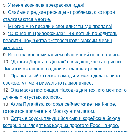
5.
У меня возникла прекрасная идея!
6.
Слабые и редкие ресницы - проблема, с которой
сталкиваются многие.
7.
Многие мне писали и звонили: "ты где пропала!
8.
"Она Меня Приворожила" - 48-летний победитель
реалити-шоу "битва экстрасенсов" Максим Левин
женился.
9.
История воспоминанием об осенней поре навеяна.
10.
"Долгая Дорога в Дюнах" с выдающейся актрисой
Лилитой озолиней в одной из главных ролей.
11.
Правильный оттенок помады может сделать лицо
свежее, мягче и визуально гармоничнее.
12.
Эта маска настоящая Находка для тех, кто мечтает о
длинных и густых волосах.
13.
Алла Пугачёва, которая сейчас живёт на Кипре,
готовится прилететь в Москву этим летом.
14.
Острые соусы, тянущийся сыр и корейские блюда,
которые выглядят как кадр из дорогого Food - видео.