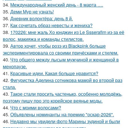
34.
Международный женский день - 8 марта ….
35.
Деми Мур не узнать!
36.
Дневник волонтёра: день 8 й.
37.
Как сочетать образ невесты и жениха?
38.
170226: мне жаль Хо юнджин из Le Ssserafim из-за её
волос, макияжа и команды стилистов.
39.
Автор хочет, чтобы розэ из Blackpink больше
экспериментировала со своими причёсками и стилем.
40.
Что общего между лысым мужчиной и женщиной в
менопаузе.
41.
Красивые идеи. Какая больше нравится?
42.
Фигуристка Аделина сотникова мамой во второй раз
стала.
43.
Такое стали просить частенько, особенно молодёжь,
поэтому пишу про это корейское веянье моды.
44.
Что с моими волосами?
45.
Объявлены номинанты на премию "оскар-2026".
46.
Недавно мы увидели фото Марины зудиной и были