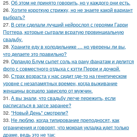
25.
Об этом не принято говорить, но у каждого они есть.
26.
Хотите короткую стрижку, но не знаете какой вариант
выбрать?
27.
В сети сделали лучший нейрослоп с героями Гарри
Поттера, которые сыграли всратую провинциальную
свадьбу.
28.
Храните еду в холодильнике … но уверены ли вы,
что делаете это правильно?
29.
Орландо Блум сыпет соль на рану фанатам и делится
фото с совместного отдыха с кэтти Перри и дочкой.
30.
Страх возраста у нас сидит где-то на генетическом
уровне с незапамятных времен, когда выживание
женщины всецело зависело от мужчин.
31.
А вы знали, что свадьбу легче пережить, если
расписаться в загсе заранее?
32.
"Новый День" смотрели?
33.
Не люблю, когда типирование преподносят, как
ограничения и говорят, что мокрая укладка идет только
драме, ведь это не так: